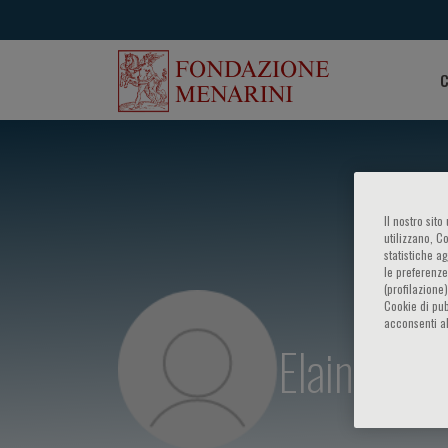
C
Il nostro sit
utilizzano, C
statistiche a
le preferenze
(profilazione
Cookie di pub
acconsenti al
Elaine Wor