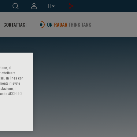
IT
CONTATTACI
ione, si
 effettuare
ari, in linea con
amente rilevate
estazione, i
iccando ACCETTO