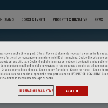
HI SIAMO
CORSI & EVENTI
PROGETTI & INIZIATIVE
NEWS
o usa cookie anche di terze parti. Oltre ai Cookie strettamente necessari a consentire la navigaz
ookie funzionali per consentire una migliore fruibilità di navigazione, Cookie di prestazione per
ggregate sul suo utilizzo, e Cookie di pubblicità mirata per sottoporti contenuti, anche pubblicit
 da te manifestate nell‘ambito della navigazione in rete su questo e su altri siti ed automatic
). Se vuoi saperne di più clicca su Cookie policy. Per inibire i Cookie funzionali, i Cookie di pr
blicità mirata e/o i cookie di specifiche terze parti clicca su INFORMAZIONI AGGIUNTIVE. Cl
l’uso di tutte le menzionate tipologie di cookie.
cester
INFORMAZIONI AGGIUNTIVE
ACCETTO