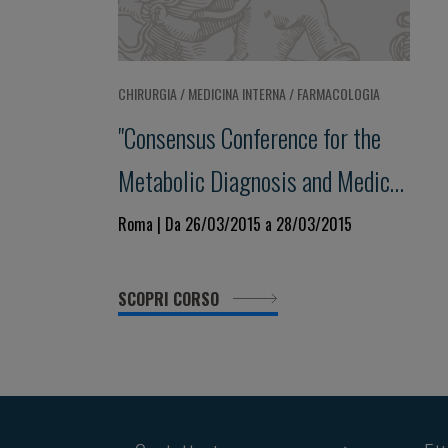
CHIRURGIA / MEDICINA INTERNA / FARMACOLOGIA
"Consensus Conference for the
Metabolic Diagnosis and Medical
Prevention of Calcium
Roma | Da 26/03/2015 a 28/03/2015
Nephrolitiasis and its Sistemic
SCOPRI CORSO
Manifestations"