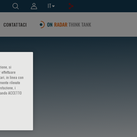
IT
CONTATTACI
ione, si
 effettuare
ari, in linea con
amente rilevate
estazione, i
iccando ACCETTO