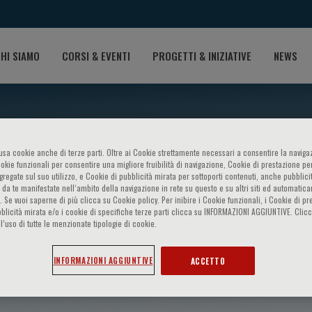
HI SIAMO
CORSI & EVENTI
PROGETTI & INIZIATIVE
NEWS
o usa cookie anche di terze parti. Oltre ai Cookie strettamente necessari a consentire la navigaz
ookie funzionali per consentire una migliore fruibilità di navigazione, Cookie di prestazione per
ggregate sul suo utilizzo, e Cookie di pubblicità mirata per sottoporti contenuti, anche pubblicit
 da te manifestate nell‘ambito della navigazione in rete su questo e su altri siti ed automatic
). Se vuoi saperne di più clicca su Cookie policy. Per inibire i Cookie funzionali, i Cookie di pr
blicità mirata e/o i cookie di specifiche terze parti clicca su INFORMAZIONI AGGIUNTIVE. Cl
l’uso di tutte le menzionate tipologie di cookie.
i
INFORMAZIONI AGGIUNTIVE
ACCETTO