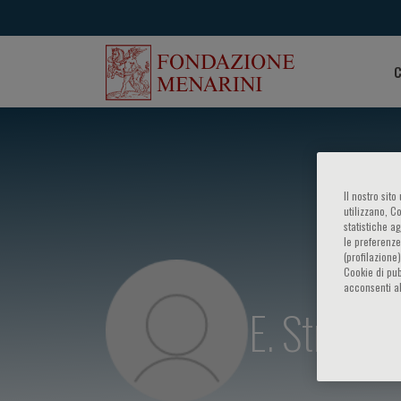
C
Il nostro sit
utilizzano, C
statistiche a
le preferenze
(profilazione
Cookie di pub
acconsenti al
E. Strocch