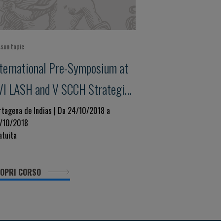
sun topic
nternational Pre-Symposium at
VI LASH and V SCCH Strategies
o Reduce Premature
rtagena de Indias | Da 24/10/2018 a
/10/2018
ardiovascular Morbidity and
atuita
ortality
OPRI CORSO