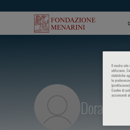
C
Il nostro sit
utilizzano, C
statistiche a
le preferenze
(profilazione
Cookie di pub
acconsenti al
Dora Ines 