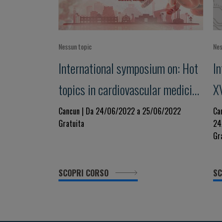
Nessun topic
Nes
International symposium on: Hot
I
topics in cardiovascular medicine
X
and anticoagulation
t
Cancun | Da 24/06/2022 a 25/06/2022
Ca
Gratuita
24
C
Gr
M
SCOPRI CORSO
SC