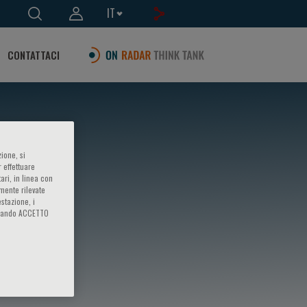
IT
CONTATTACI
ione, si
 effettuare
ari, in linea con
amente rilevate
estazione, i
iccando ACCETTO