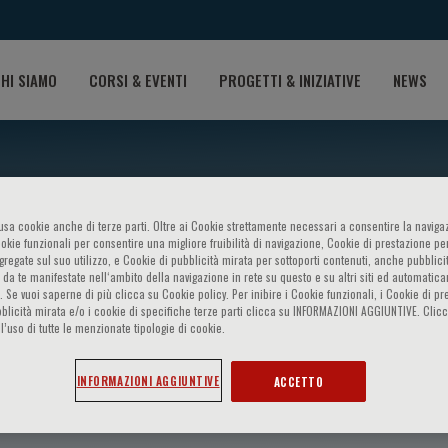
HI SIAMO
CORSI & EVENTI
PROGETTI & INIZIATIVE
NEWS
o usa cookie anche di terze parti. Oltre ai Cookie strettamente necessari a consentire la navigaz
ookie funzionali per consentire una migliore fruibilità di navigazione, Cookie di prestazione per
ggregate sul suo utilizzo, e Cookie di pubblicità mirata per sottoporti contenuti, anche pubblicit
 da te manifestate nell‘ambito della navigazione in rete su questo e su altri siti ed automatic
). Se vuoi saperne di più clicca su Cookie policy. Per inibire i Cookie funzionali, i Cookie di pr
blicità mirata e/o i cookie di specifiche terze parti clicca su INFORMAZIONI AGGIUNTIVE. Cl
l’uso di tutte le menzionate tipologie di cookie.
Salazar Molina
INFORMAZIONI AGGIUNTIVE
ACCETTO