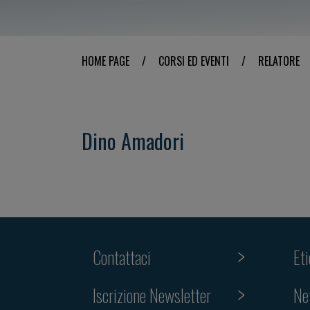
HOME PAGE
/
CORSI ED EVENTI
/
RELATORE
Dino Amadori
Contattaci
Et
Iscrizione Newsletter
Ne