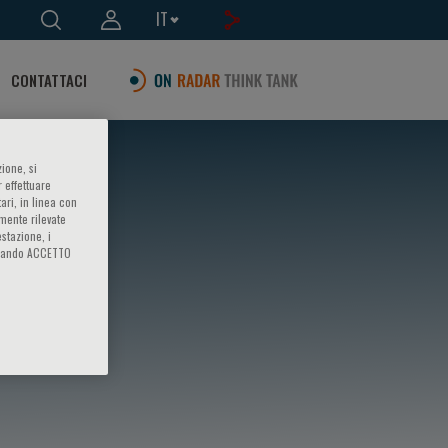
IT
CONTATTACI
ione, si
 effettuare
ari, in linea con
amente rilevate
estazione, i
iccando ACCETTO