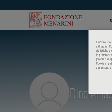
C
Il nostro sit
utilizzano, C
statistiche a
le preferenze
(profilazione
Cookie di pub
acconsenti al
Dino Amad