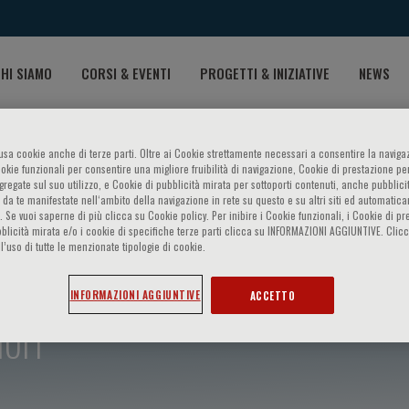
HI SIAMO
CORSI & EVENTI
PROGETTI & INIZIATIVE
NEWS
o usa cookie anche di terze parti. Oltre ai Cookie strettamente necessari a consentire la navigaz
ookie funzionali per consentire una migliore fruibilità di navigazione, Cookie di prestazione per
ggregate sul suo utilizzo, e Cookie di pubblicità mirata per sottoporti contenuti, anche pubblicit
 da te manifestate nell‘ambito della navigazione in rete su questo e su altri siti ed automatic
). Se vuoi saperne di più clicca su Cookie policy. Per inibire i Cookie funzionali, i Cookie di pr
blicità mirata e/o i cookie di specifiche terze parti clicca su INFORMAZIONI AGGIUNTIVE. Cl
l’uso di tutte le menzionate tipologie di cookie.
INFORMAZIONI AGGIUNTIVE
ACCETTO
ori