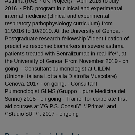
Asthma (RASP-UK Project)\". April 2016 to July
2016. - PhD program in clinical and experimental
internal medicine (clinical and experimental
respiratory pathophysiology curriculum) from
11/2016 to 10/2019. At the University of Genoa. -
Postgraduate research fellowship \"Identification of
predictive response biomarkers in severe asthma
patients treated with Benralizumab in real-life\", at
the University of Genoa. From November 2019 - on
going. - Consultant pulmonologist at UILDM
(Unione Italiana Lotta alla Distrofia Muscolare)
Genova. 2017 - on going. - Consultant
Pulmonologist GLMS (Gruppo Ligure Medicina del
Sonno) 2018 - on going - Trainer for corporate first
aid courses at \"G.P.S. Consul\", \"Prima\" and
\"Studio SUT\". 2017 - ongoing