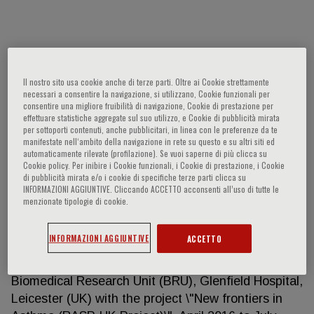
Diego Bagnasco
Il nostro sito usa cookie anche di terze parti. Oltre ai Cookie strettamente
- 01.07.2020 - ongoing Assistant professor at
necessari a consentire la navigazione, si utilizzano, Cookie funzionali per
“Clinica delle Malattie Respiratorie ed Allergologia”,
consentire una migliore fruibilità di navigazione, Cookie di prestazione per
effettuare statistiche aggregate sul suo utilizzo, e Cookie di pubblicità mirata
University of Genova - Degree in Medicine and
per sottoporti contenuti, anche pubblicitari, in linea con le preferenze da te
Surgery (Class 46/S - Class of specialist degrees in
manifestate nell‘ambito della navigazione in rete su questo e su altri siti ed
automaticamente rilevate (profilazione). Se vuoi saperne di più clicca su
medicine and surgery) (d.m. 509/1999) -
Cookie policy. Per inibire i Cookie funzionali, i Cookie di prestazione, i Cookie
Specialization in Lung diseases (Class SSAS-2 -
di pubblicità mirata e/o i cookie di specifiche terze parti clicca su
INFORMAZIONI AGGIUNTIVE. Cliccando ACCETTO acconsenti all’uso di tutte le
Specialization Schools of the class) on 04/07/2017
menzionate tipologie di cookie.
with points 50/50 cum laude. At the University of
Genoa. - PhD degree in clinical and experimental
INFORMAZIONI AGGIUNTIVE
ACCETTO
internal medicine at the University of Genoa. On
27.05.2020 - Research fellowship at the Respiratory
Biomedical Research Unit (BRU), Glenfield Hospital,
Leicester (UK) with the project \"New frontiers in