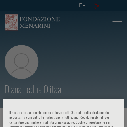
IT
Diana Ledua Olita'a
Il nostro sito usa cookie anche di terze parti. Oltre ai Cookie strettamente
HOME PAGE
/
CORSI ED EVENTI
/
RELATORE
necessari a consentire la navigazione, si utilizzano, Cookie funzionali per
consentire una migliore fruibilità di navigazione, Cookie di prestazione per
effettuare statistiche aggregate sul suo utilizzo, e Cookie di pubblicità mirata