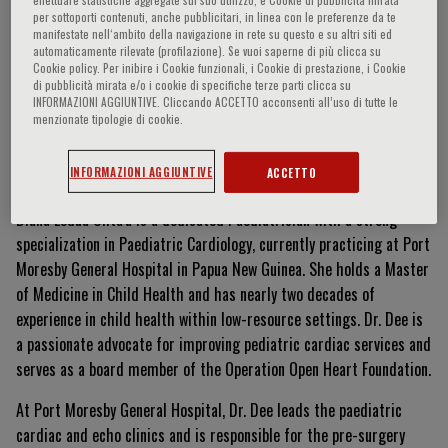
per sottoporti contenuti, anche pubblicitari, in linea con le preferenze da te
manifestate nell‘ambito della navigazione in rete su questo e su altri siti ed
automaticamente rilevate (profilazione). Se vuoi saperne di più clicca su
Cookie policy. Per inibire i Cookie funzionali, i Cookie di prestazione, i Cookie
Diana Ledua Olita'a
di pubblicità mirata e/o i cookie di specifiche terze parti clicca su
INFORMAZIONI AGGIUNTIVE. Cliccando ACCETTO acconsenti all’uso di tutte le
menzionate tipologie di cookie.
Curriculum Vitae
INFORMAZIONI AGGIUNTIVE
ACCETTO
Diana Ledua Olita'a is a dedicated Paediatrician with a strong
specialization in Paediatric Cardiology, currently practicing at Port
Moresby General Hospital in Papua New Guinea. She holds a Master
of Medicine in Child Health and has nearly two decades of
experience in child health within low-resource settings. Dr. Dee is
a passionate advocate for improving pediatric cardiac services and
serves as a board member of the Operation Open Heart Foundation.
At Port Moresby General Hospital, Dr. Dee leads the paediatric
cardiac and echo clinics and is responsible for the pre-surgery