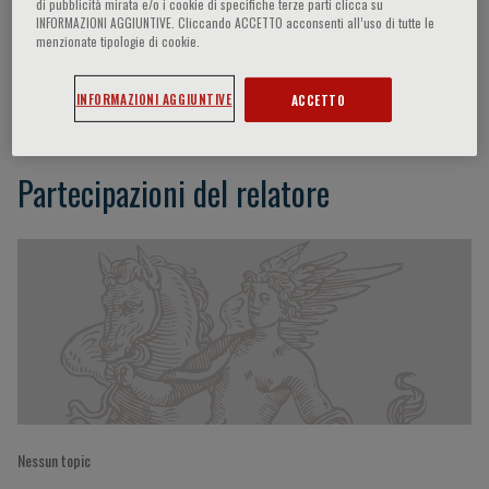
di pubblicità mirata e/o i cookie di specifiche terze parti clicca su
INFORMAZIONI AGGIUNTIVE. Cliccando ACCETTO acconsenti all’uso di tutte le
menzionate tipologie di cookie.
Denise R. Aberle
INFORMAZIONI AGGIUNTIVE
ACCETTO
Partecipazioni del relatore
Nessun topic