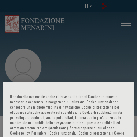
IT
Denise R. Aberle
Il nostro sito usa cookie anche di terze parti. Oltre ai Cookie strettamente
necessari a consentire la navigazione, si utilizzano, Cookie funzionali per
consentire una migliore fruibilità di navigazione, Cookie di prestazione per
effettuare statistiche aggregate sul suo utilizzo, e Cookie di pubblicità mirata
per sottoporti contenuti, anche pubblicitari, in linea con le preferenze da te
manifestate nell‘ambito della navigazione in rete su questo e su altri siti ed
HOME PAGE
/
CORSI ED EVENTI
/
RELATORE
automaticamente rilevate (profilazione). Se vuoi saperne di più clicca su
Cookie policy. Per inibire i Cookie funzionali, i Cookie di prestazione, i Cookie