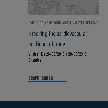
CARDIOLOGIA / MICROBIOLOGIA E MALATTIE INFETTIVE
Breaking the cardiovascular
continuum through
understanding, recognition,
Vilnius | Da 26/05/2016 a 28/05/2016
Gratuita
treatment and prevention of the
disease - 4I – paradigm:
SCOPRI CORSO
Introduce, Interpret, Interact,
Implement