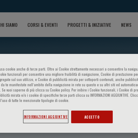
HI SIAMO
CORSI & EVENTI
PROGETTI & INIZIATIVE
NEWS
o usa cookie anche di terze parti. Oltre ai Cookie strettamente necessari a consentire la navigaz
ookie funzionali per consentire una migliore fruibilità di navigazione, Cookie di prestazione per
ggregate sul suo utilizzo, e Cookie di pubblicità mirata per sottoporti contenuti, anche pubblicit
 da te manifestate nell‘ambito della navigazione in rete su questo e su altri siti ed automatic
). Se vuoi saperne di più clicca su Cookie policy. Per inibire i Cookie funzionali, i Cookie di pr
blicità mirata e/o i cookie di specifiche terze parti clicca su INFORMAZIONI AGGIUNTIVE. Cl
l’uso di tutte le menzionate tipologie di cookie.
s
INFORMAZIONI AGGIUNTIVE
ACCETTO