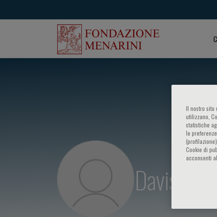
C
Il nostro sit
utilizzano, C
statistiche a
le preferenze
(profilazione
Cookie di pub
acconsenti al
Davis Kres