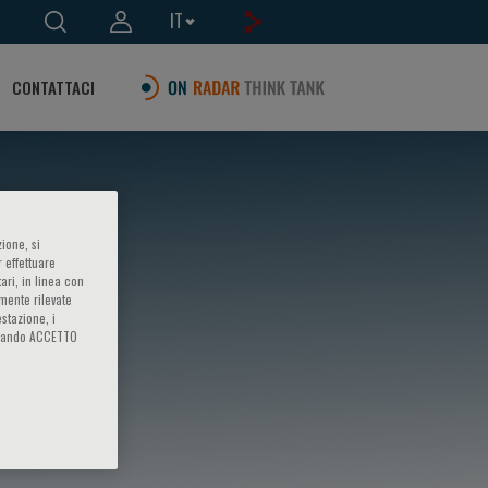
IT
CONTATTACI
ione, si
 effettuare
ari, in linea con
amente rilevate
estazione, i
iccando ACCETTO