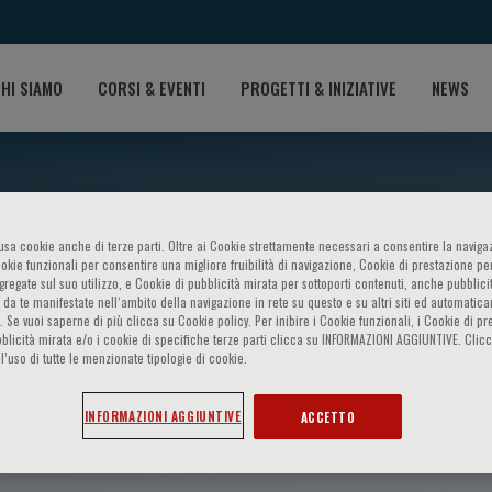
HI SIAMO
CORSI & EVENTI
PROGETTI & INIZIATIVE
NEWS
o usa cookie anche di terze parti. Oltre ai Cookie strettamente necessari a consentire la navigaz
ookie funzionali per consentire una migliore fruibilità di navigazione, Cookie di prestazione per
ggregate sul suo utilizzo, e Cookie di pubblicità mirata per sottoporti contenuti, anche pubblicit
 da te manifestate nell‘ambito della navigazione in rete su questo e su altri siti ed automatic
). Se vuoi saperne di più clicca su Cookie policy. Per inibire i Cookie funzionali, i Cookie di pr
blicità mirata e/o i cookie di specifiche terze parti clicca su INFORMAZIONI AGGIUNTIVE. Cl
l’uso di tutte le menzionate tipologie di cookie.
aggart
INFORMAZIONI AGGIUNTIVE
ACCETTO