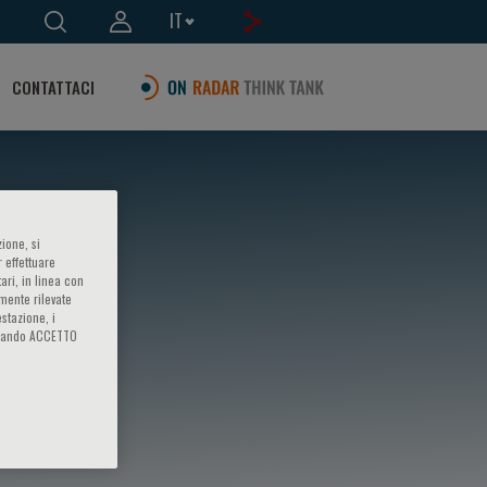
IT
CONTATTACI
ione, si
 effettuare
ari, in linea con
amente rilevate
estazione, i
iccando ACCETTO