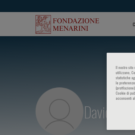
C
Il nostro sit
utilizzano, C
statistiche a
le preferenze
(profilazione
Cookie di pub
acconsenti al
David P. T