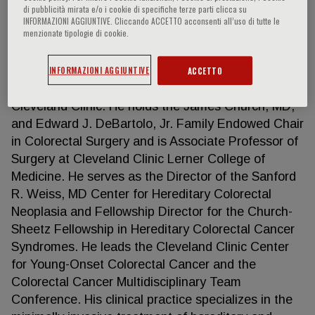
di pubblicità mirata e/o i cookie di specifiche terze parti clicca su
INFORMAZIONI AGGIUNTIVE. Cliccando ACCETTO acconsenti all’uso di tutte le
menzionate tipologie di cookie.
David Liska
INFORMAZIONI AGGIUNTIVE
ACCETTO
David Liska, MD is a colorectal surgeon at the
Cleveland Clinic. He holds the James Church, MD,
and Edward J. DeBartolo, Jr. Family Endowed Chair
in Colorectal Surgery and is Associate Professor of
Surgery at Cleveland Clinic Lerner College of
Medicine. He serves as the Director of the Sanford
R. Weiss, MD Center for Hereditary Colorectal
Neoplasia and Fellowship Director for the Church-
Sheetz Fellowship in Hereditary Colorectal Cancer
Syndromes. He leads the Cleveland Clinic Center
for Young-Onset Colorectal Cancer and the
Colorectal Cancer Multidisciplinary Team
Conference. His clinical practice specializes in the