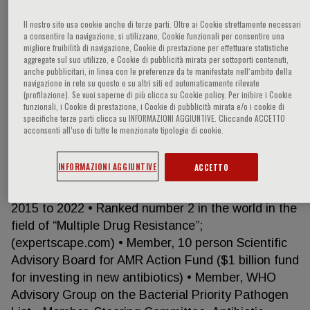
Il nostro sito usa cookie anche di terze parti. Oltre ai Cookie strettamente necessari
a consentire la navigazione, si utilizzano, Cookie funzionali per consentire una
migliore fruibilità di navigazione, Cookie di prestazione per effettuare statistiche
David Leslie Paterson
aggregate sul suo utilizzo, e Cookie di pubblicità mirata per sottoporti contenuti,
anche pubblicitari, in linea con le preferenze da te manifestate nell‘ambito della
navigazione in rete su questo e su altri siti ed automaticamente rilevate
Evidence of International Standing • 548 career
(profilazione). Se vuoi saperne di più clicca su Cookie policy. Per inibire i Cookie
publications (h-index 131; 92,841 citations) – most
funzionali, i Cookie di prestazione, i Cookie di pubblicità mirata e/o i cookie di
specifiche terze parti clicca su INFORMAZIONI AGGIUNTIVE. Cliccando ACCETTO
cited Infectious Diseases physician in Australia and
acconsenti all’uso di tutte le menzionate tipologie di cookie.
Singapore • Australia’s research field leader –
communicable diseases – 2020 and 2021
INFORMAZIONI AGGIUNTIVE
ACCETTO
(https://specialreports.theaustralian.com.au/1540291/
• Clarivate Highly Cited Researcher annually from
2015 to 2022 • Ranked number 2 in the world in the
field of “Multiple Drug Resistance”;
(expertscape.com) • Member, 10 person Scientific
Advisory Board for AMR Action Fund ($1 billion fund
for investing in new antibiotics) • Member, WHO
Advisory Group on the Bacterial Priority Pathogen