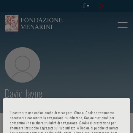
IT
David Jayne
Il nostro sito usa cookie anche di terze parti. Oltre ai Cookie strettamente
necessari a consentire la navigazione, si utilizzano, Cookie funzionali per
HOME PAGE
/
CORSI ED EVENTI
/
RELATORE
consentire una migliore fruibilità di navigazione, Cookie di prestazione per
effettuare statistiche aggregate sul suo utilizzo, e Cookie di pubblicità mirata
per sottoporti contenuti, anche pubblicitari, in linea con le preferenze da te