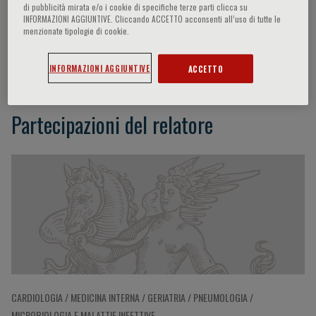
di pubblicità mirata e/o i cookie di specifiche terze parti clicca su
INFORMAZIONI AGGIUNTIVE. Cliccando ACCETTO acconsenti all’uso di tutte le
menzionate tipologie di cookie.
Cristina Bachetti
INFORMAZIONI AGGIUNTIVE
ACCETTO
Partecipazioni del relatore
CARDIOLOGIA / MEDICINA INTERNA / GERIATRIA / PNEUMOLOGIA /
MICROBIOLOGIA E MALATTIE INFETTIVE