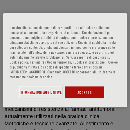
Concetta Altamura
Il nostro sito usa cookie anche di terze parti. Oltre ai Cookie strettamente
necessari a consentire la navigazione, si utilizzano, Cookie funzionali per
Linea di ricerca nel settore: Ruolo dei canali ionici
consentire una migliore fruibilità di navigazione, Cookie di prestazione per
effettuare statistiche aggregate sul suo utilizzo, e Cookie di pubblicità mirata
nelle canalopatie neuromuscolari Medicina di
per sottoporti contenuti, anche pubblicitari, in linea con le preferenze da te
precisione nelle miotonie non distrofiche Ruolo dei
manifestate nell‘ambito della navigazione in rete su questo e su altri siti ed
automaticamente rilevate (profilazione). Se vuoi saperne di più clicca su
canali ionici come target molecolari per il
Cookie policy. Per inibire i Cookie funzionali, i Cookie di prestazione, i Cookie
trattamento dell’adenocarcinoma pancreatico Ruolo
di pubblicità mirata e/o i cookie di specifiche terze parti clicca su
INFORMAZIONI AGGIUNTIVE. Cliccando ACCETTO acconsenti all’uso di tutte le
del microambiente tumorale sulla
menzionate tipologie di cookie.
crescita/metastatizzazione/risposta alla terapia
delle cellule di adenocarcinoma pancreatico
INFORMAZIONI AGGIUNTIVE
ACCETTO
Identificazione di nuovi bersagli farmacologici per il
trattamento del mieloma multiplo e studio dei
meccanismi di resistenza ai farmaci antitumorali
attualmente utilizzati nella pratica clinica.
Metodiche e tecniche avanzate: Allestimento e