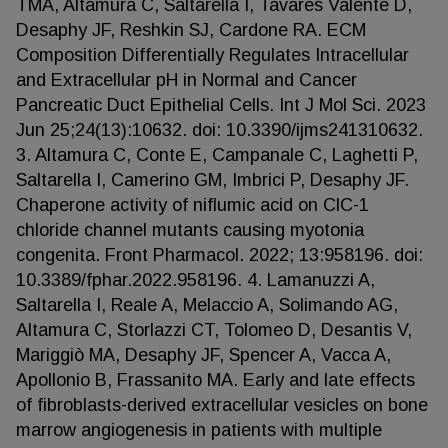
TMA, Altamura C, Saltarella I, Tavares Valente D,
Desaphy JF, Reshkin SJ, Cardone RA. ECM
Composition Differentially Regulates Intracellular
and Extracellular pH in Normal and Cancer
Pancreatic Duct Epithelial Cells. Int J Mol Sci. 2023
Jun 25;24(13):10632. doi: 10.3390/ijms241310632.
3. Altamura C, Conte E, Campanale C, Laghetti P,
Saltarella I, Camerino GM, Imbrici P, Desaphy JF.
Chaperone activity of niflumic acid on ClC-1
chloride channel mutants causing myotonia
congenita. Front Pharmacol. 2022; 13:958196. doi:
10.3389/fphar.2022.958196. 4. Lamanuzzi A,
Saltarella I, Reale A, Melaccio A, Solimando AG,
Altamura C, Storlazzi CT, Tolomeo D, Desantis V,
Mariggiò MA, Desaphy JF, Spencer A, Vacca A,
Apollonio B, Frassanito MA. Early and late effects
of fibroblasts-derived extracellular vesicles on bone
marrow angiogenesis in patients with multiple