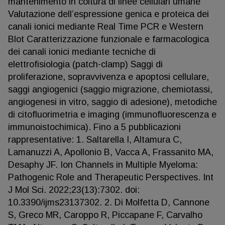
mantenimento in coltura di linee cellulari umane
Valutazione dell’espressione genica e proteica dei
canali ionici mediante Real Time PCR e Western
Blot Caratterizzazione funzionale e farmacologica
dei canali ionici mediante tecniche di
elettrofisiologia (patch-clamp) Saggi di
proliferazione, sopravvivenza e apoptosi cellulare,
saggi angiogenici (saggio migrazione, chemiotassi,
angiogenesi in vitro, saggio di adesione), metodiche
di citofluorimetria e imaging (immunofluorescenza e
immunoistochimica). Fino a 5 pubblicazioni
rappresentative: 1. Saltarella I, Altamura C,
Lamanuzzi A, Apollonio B, Vacca A, Frassanito MA,
Desaphy JF. Ion Channels in Multiple Myeloma:
Pathogenic Role and Therapeutic Perspectives. Int
J Mol Sci. 2022;23(13):7302. doi:
10.3390/ijms23137302. 2. Di Molfetta D, Cannone
S, Greco MR, Caroppo R, Piccapane F, Carvalho