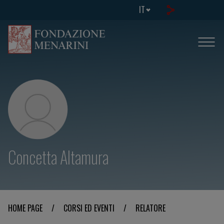
IT
Concetta Altamura
HOME PAGE
/
CORSI ED EVENTI
/
RELATORE