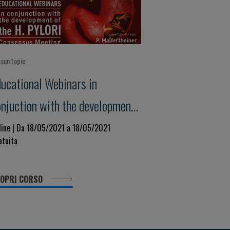
sun topic
ducational Webinars in
onjuction with the development
 the H. Pylori - Consensus
line | Da 18/05/2021 a 18/05/2021
atuita
eeting Maastricht VI/Florence
OPRI CORSO