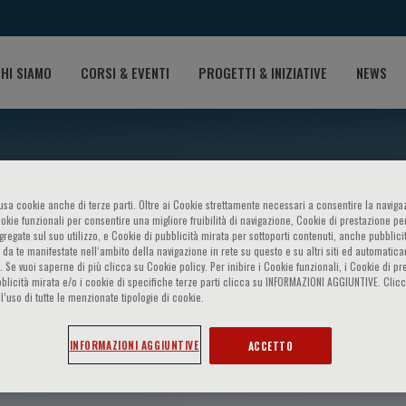
HI SIAMO
CORSI & EVENTI
PROGETTI & INIZIATIVE
NEWS
o usa cookie anche di terze parti. Oltre ai Cookie strettamente necessari a consentire la navigaz
ookie funzionali per consentire una migliore fruibilità di navigazione, Cookie di prestazione per
ggregate sul suo utilizzo, e Cookie di pubblicità mirata per sottoporti contenuti, anche pubblicit
 da te manifestate nell‘ambito della navigazione in rete su questo e su altri siti ed automatic
). Se vuoi saperne di più clicca su Cookie policy. Per inibire i Cookie funzionali, i Cookie di pr
blicità mirata e/o i cookie di specifiche terze parti clicca su INFORMAZIONI AGGIUNTIVE. Cl
l’uso di tutte le menzionate tipologie di cookie.
orain
INFORMAZIONI AGGIUNTIVE
ACCETTO