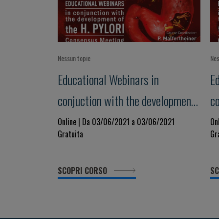
Nessun topic
Nes
Educational Webinars in
E
conjuction with the development
c
of the H. Pylori - Consensus
of
Online | Da 03/06/2021 a 03/06/2021
On
Gratuita
Gr
Meeting Maastricht VI/Florence
M
- 2
SCOPRI CORSO
SC