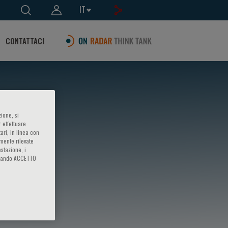
IT
CONTATTACI
ione, si
 effettuare
ari, in linea con
amente rilevate
estazione, i
iccando ACCETTO