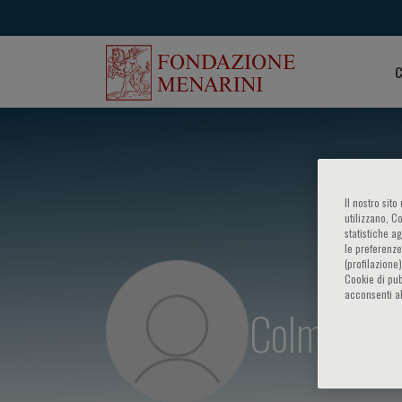
C
Il nostro sit
utilizzano, C
statistiche a
le preferenze
(profilazione
Cookie di pub
acconsenti al
Colm O’ M