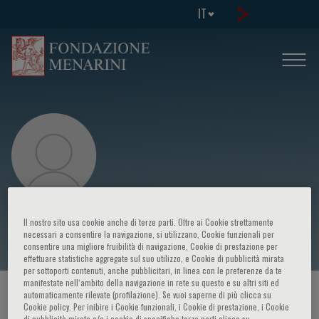
IT
Claudia Vittori
Il nostro sito usa cookie anche di terze parti. Oltre ai Cookie strettamente
necessari a consentire la navigazione, si utilizzano, Cookie funzionali per
consentire una migliore fruibilità di navigazione, Cookie di prestazione per
effettuare statistiche aggregate sul suo utilizzo, e Cookie di pubblicità mirata
per sottoporti contenuti, anche pubblicitari, in linea con le preferenze da te
manifestate nell‘ambito della navigazione in rete su questo e su altri siti ed
HOME PAGE
/
CORSI ED EVENTI
/
RELATORE
automaticamente rilevate (profilazione). Se vuoi saperne di più clicca su
Cookie policy. Per inibire i Cookie funzionali, i Cookie di prestazione, i Cookie
di pubblicità mirata e/o i cookie di specifiche terze parti clicca su