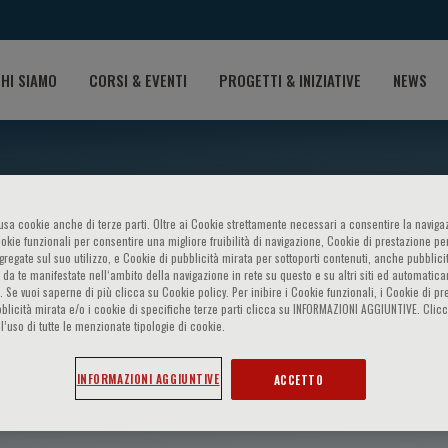
HI SIAMO
CORSI & EVENTI
PROGETTI & INIZIATIVE
NEWS
o usa cookie anche di terze parti. Oltre ai Cookie strettamente necessari a consentire la navigaz
ookie funzionali per consentire una migliore fruibilità di navigazione, Cookie di prestazione per
ggregate sul suo utilizzo, e Cookie di pubblicità mirata per sottoporti contenuti, anche pubblicit
 da te manifestate nell‘ambito della navigazione in rete su questo e su altri siti ed automatic
). Se vuoi saperne di più clicca su Cookie policy. Per inibire i Cookie funzionali, i Cookie di pr
blicità mirata e/o i cookie di specifiche terze parti clicca su INFORMAZIONI AGGIUNTIVE. Cl
l’uso di tutte le menzionate tipologie di cookie.
antangelo
INFORMAZIONI AGGIUNTIVE
ACCETTO