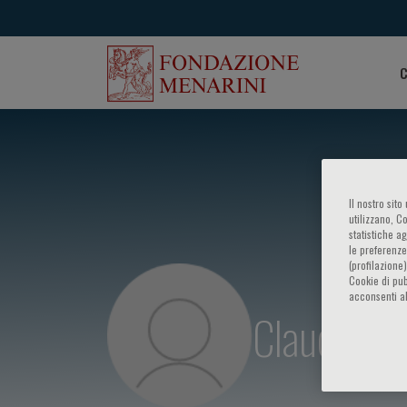
C
Il nostro sit
utilizzano, C
statistiche a
le preferenze
(profilazione
Cookie di pub
acconsenti al
Claudia S