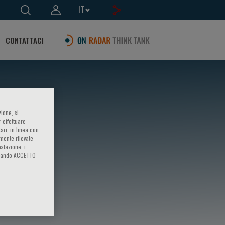
IT
CONTATTACI
ione, si
 effettuare
ari, in linea con
amente rilevate
estazione, i
iccando ACCETTO