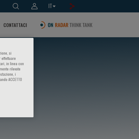
IT
CONTATTACI
ione, si
 effettuare
ari, in linea con
amente rilevate
estazione, i
iccando ACCETTO