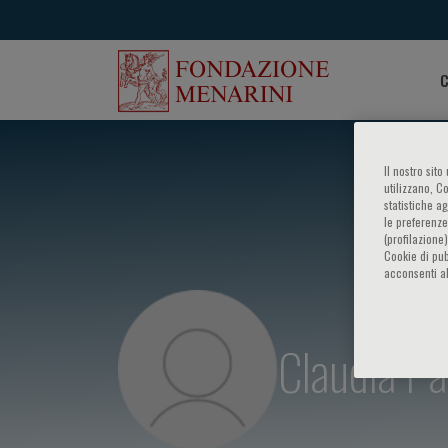
C
Il nostro sit
utilizzano, C
statistiche a
le preferenze
(profilazione
Cookie di pub
acconsenti al
Claudia P