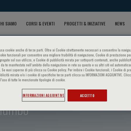
HI SIAMO
CORSI & EVENTI
PROGETTI & INIZIATIVE
NEWS
o usa cookie anche di terze parti. Oltre ai Cookie strettamente necessari a consentire la navigaz
ookie funzionali per consentire una migliore fruibilità di navigazione, Cookie di prestazione per
ggregate sul suo utilizzo, e Cookie di pubblicità mirata per sottoporti contenuti, anche pubblicit
 da te manifestate nell‘ambito della navigazione in rete su questo e su altri siti ed automatic
). Se vuoi saperne di più clicca su Cookie policy. Per inibire i Cookie funzionali, i Cookie di pr
blicità mirata e/o i cookie di specifiche terze parti clicca su INFORMAZIONI AGGIUNTIVE. Cl
l’uso di tutte le menzionate tipologie di cookie.
INFORMAZIONI AGGIUNTIVE
ACCETTO
alumbo