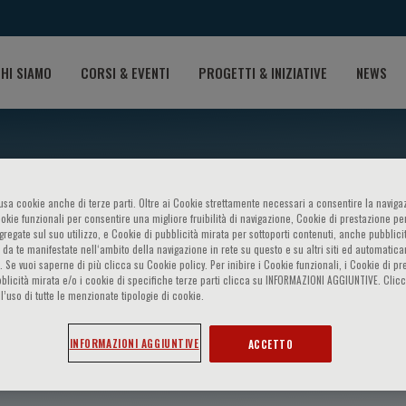
HI SIAMO
CORSI & EVENTI
PROGETTI & INIZIATIVE
NEWS
o usa cookie anche di terze parti. Oltre ai Cookie strettamente necessari a consentire la navigaz
ookie funzionali per consentire una migliore fruibilità di navigazione, Cookie di prestazione per
ggregate sul suo utilizzo, e Cookie di pubblicità mirata per sottoporti contenuti, anche pubblicit
 da te manifestate nell‘ambito della navigazione in rete su questo e su altri siti ed automatic
). Se vuoi saperne di più clicca su Cookie policy. Per inibire i Cookie funzionali, i Cookie di pr
blicità mirata e/o i cookie di specifiche terze parti clicca su INFORMAZIONI AGGIUNTIVE. Cl
l’uso di tutte le menzionate tipologie di cookie.
Evoy
INFORMAZIONI AGGIUNTIVE
ACCETTO