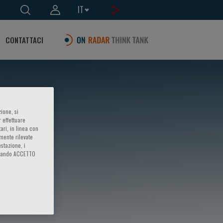
IT
CONTATTACI
ione, si
 effettuare
ari, in linea con
amente rilevate
estazione, i
iccando ACCETTO