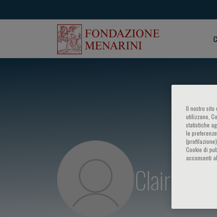
C
Il nostro sit
utilizzano, C
statistiche a
le preferenze
(profilazione
Cookie di pub
acconsenti al
Claire Mc