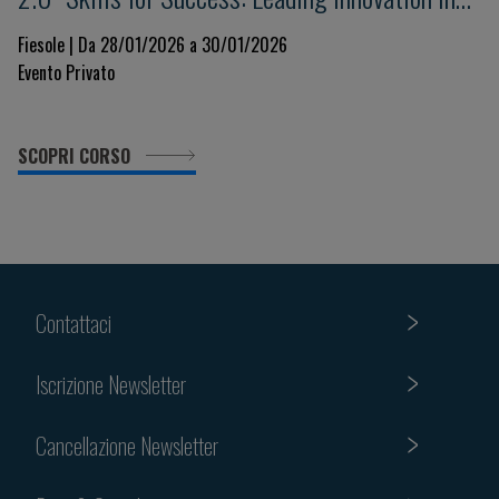
the Era of Artificial Intelligence
Fiesole | Da 28/01/2026 a 30/01/2026
Evento Privato
SCOPRI CORSO
Contattaci
Iscrizione Newsletter
Cancellazione Newsletter