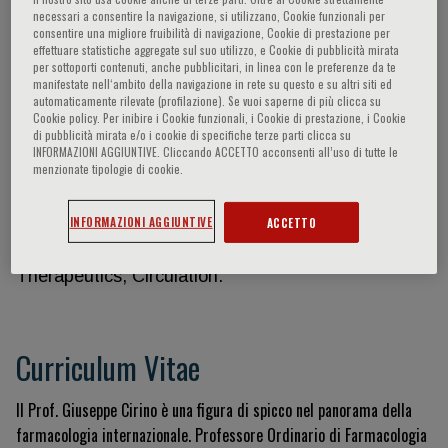
necessari a consentire la navigazione, si utilizzano, Cookie funzionali per
consentire una migliore fruibilità di navigazione, Cookie di prestazione per
effettuare statistiche aggregate sul suo utilizzo, e Cookie di pubblicità mirata
per sottoporti contenuti, anche pubblicitari, in linea con le preferenze da te
Giuseppe Cirino
manifestate nell‘ambito della navigazione in rete su questo e su altri siti ed
automaticamente rilevate (profilazione). Se vuoi saperne di più clicca su
Cookie policy. Per inibire i Cookie funzionali, i Cookie di prestazione, i Cookie
Il Prof. Cirino è autore di più di 300 lavori scientifici
di pubblicità mirata e/o i cookie di specifiche terze parti clicca su
su giornali “peer reviewed” quali: Nature, Nature
INFORMAZIONI AGGIUNTIVE. Cliccando ACCETTO acconsenti all’uso di tutte le
menzionate tipologie di cookie.
Medicine, Proc National Academy of Sciences,
Journal of Clinical Investigation, J.Experimental
INFORMAZIONI AGGIUNTIVE
ACCETTO
Medicine, Gastroenterology, British Journal
Pharmacology, J.Pharmacology Experimental
Therapeutics, Circulation.
Curriculum Vitae
Il Prof. Giuseppe Cirino è una figura di spicco nel panorama della
farmacologia internazionale. Professore Ordinario di Farmacologia