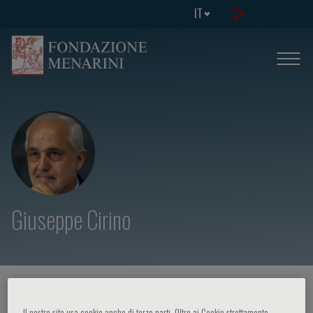
IT
Giuseppe Cirino
HOME PAGE
/
CORSI ED EVENTI
/
RELATORE
Il nostro sito usa cookie anche di terze parti. Oltre ai Cookie strettamente