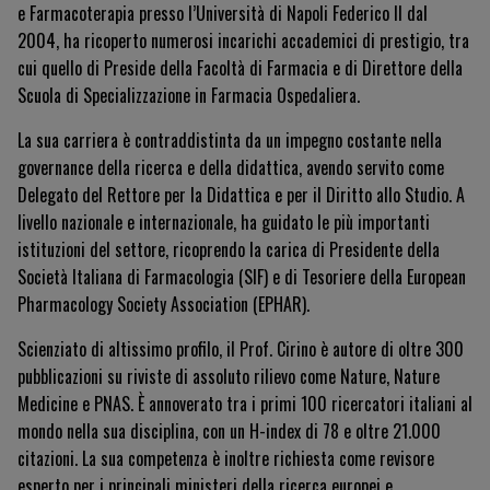
e Farmacoterapia presso l’Università di Napoli Federico II dal
2004, ha ricoperto numerosi incarichi accademici di prestigio, tra
cui quello di Preside della Facoltà di Farmacia e di Direttore della
Scuola di Specializzazione in Farmacia Ospedaliera.
La sua carriera è contraddistinta da un impegno costante nella
governance della ricerca e della didattica, avendo servito come
Delegato del Rettore per la Didattica e per il Diritto allo Studio. A
livello nazionale e internazionale, ha guidato le più importanti
istituzioni del settore, ricoprendo la carica di Presidente della
Società Italiana di Farmacologia (SIF) e di Tesoriere della
European
Pharmacology Society Association
(EPHAR).
Scienziato di altissimo profilo, il Prof. Cirino è autore di oltre 300
pubblicazioni su riviste di assoluto rilievo come
Nature
,
Nature
Medicine
e
PNAS
. È annoverato tra i primi 100 ricercatori italiani al
mondo nella sua disciplina, con un H-index di 78 e oltre 21.000
citazioni. La sua competenza è inoltre richiesta come revisore
esperto per i principali ministeri della ricerca europei e