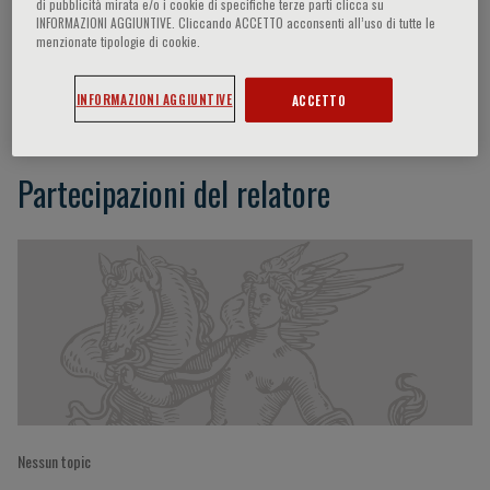
di pubblicità mirata e/o i cookie di specifiche terze parti clicca su
INFORMAZIONI AGGIUNTIVE. Cliccando ACCETTO acconsenti all’uso di tutte le
menzionate tipologie di cookie.
Christopher Mason
INFORMAZIONI AGGIUNTIVE
ACCETTO
Partecipazioni del relatore
Nessun topic