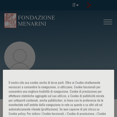
IT
Christopher Mason
Il nostro sito usa cookie anche di terze parti. Oltre ai Cookie strettamente
necessari a consentire la navigazione, si utilizzano, Cookie funzionali per
consentire una migliore fruibilità di navigazione, Cookie di prestazione per
effettuare statistiche aggregate sul suo utilizzo, e Cookie di pubblicità mirata
per sottoporti contenuti, anche pubblicitari, in linea con le preferenze da te
manifestate nell‘ambito della navigazione in rete su questo e su altri siti ed
HOME PAGE
/
CORSI ED EVENTI
/
RELATORE
automaticamente rilevate (profilazione). Se vuoi saperne di più clicca su
Cookie policy. Per inibire i Cookie funzionali, i Cookie di prestazione, i Cookie