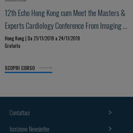
12th Echo Hong Kong cum Meet the Masters &
Experts Cardiology Conference From Imaging to
Excellence in Clinical Management
Hong Kong | Da 21/11/2019 a 24/11/2019
Gratuita
SCOPRI CORSO
Contattaci
Iscrizione Newsletter