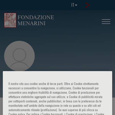
IT
Chi-Wai Cheung
Il nostro sito usa cookie anche di terze parti. Oltre ai Cookie strettamente
necessari a consentire la navigazione, si utilizzano, Cookie funzionali per
consentire una migliore fruibilità di navigazione, Cookie di prestazione per
effettuare statistiche aggregate sul suo utilizzo, e Cookie di pubblicità mirata
per sottoporti contenuti, anche pubblicitari, in linea con le preferenze da te
manifestate nell‘ambito della navigazione in rete su questo e su altri siti ed
HOME PAGE
/
CORSI ED EVENTI
/
RELATORE
automaticamente rilevate (profilazione). Se vuoi saperne di più clicca su
Cookie policy. Per inibire i Cookie funzionali, i Cookie di prestazione, i Cookie