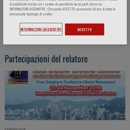
di pubblicità mirata e/o i cookie di specifiche terze parti clicca su
INFORMAZIONI AGGIUNTIVE. Cliccando ACCETTO acconsenti all’uso di tutte le
menzionate tipologie di cookie.
Chi-Wai Cheung
INFORMAZIONI AGGIUNTIVE
ACCETTO
Department of Radiology Queen Mary Hospital
Partecipazioni del relatore
CARDIOLOGIA