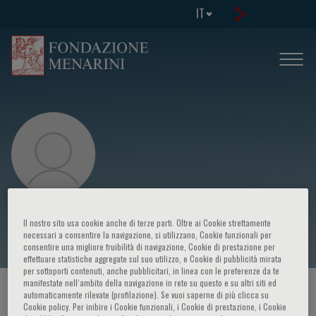
IT
Chih-Hsien Wang
Il nostro sito usa cookie anche di terze parti. Oltre ai Cookie strettamente
necessari a consentire la navigazione, si utilizzano, Cookie funzionali per
consentire una migliore fruibilità di navigazione, Cookie di prestazione per
effettuare statistiche aggregate sul suo utilizzo, e Cookie di pubblicità mirata
per sottoporti contenuti, anche pubblicitari, in linea con le preferenze da te
manifestate nell‘ambito della navigazione in rete su questo e su altri siti ed
HOME PAGE
/
CORSI ED EVENTI
/
RELATORE
automaticamente rilevate (profilazione). Se vuoi saperne di più clicca su
Cookie policy. Per inibire i Cookie funzionali, i Cookie di prestazione, i Cookie