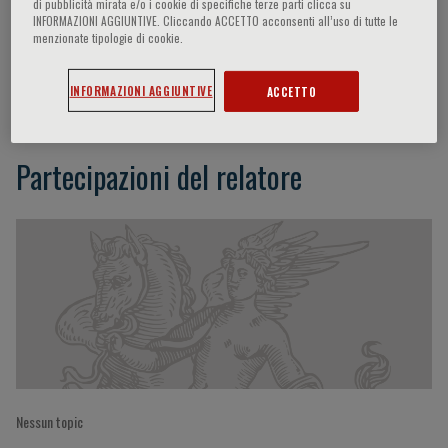
di pubblicità mirata e/o i cookie di specifiche terze parti clicca su
INFORMAZIONI AGGIUNTIVE. Cliccando ACCETTO acconsenti all’uso di tutte le
menzionate tipologie di cookie.
Chih-Hsien Wang
INFORMAZIONI AGGIUNTIVE
ACCETTO
Partecipazioni del relatore
Nessun topic