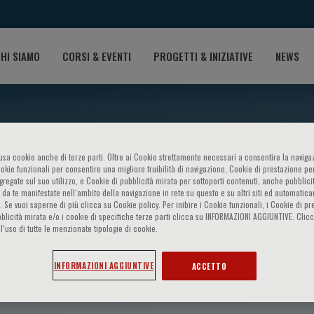
HI SIAMO
CORSI & EVENTI
PROGETTI & INIZIATIVE
NEWS
o usa cookie anche di terze parti. Oltre ai Cookie strettamente necessari a consentire la navigaz
ookie funzionali per consentire una migliore fruibilità di navigazione, Cookie di prestazione per
ggregate sul suo utilizzo, e Cookie di pubblicità mirata per sottoporti contenuti, anche pubblicit
 da te manifestate nell‘ambito della navigazione in rete su questo e su altri siti ed automatic
). Se vuoi saperne di più clicca su Cookie policy. Per inibire i Cookie funzionali, i Cookie di pr
blicità mirata e/o i cookie di specifiche terze parti clicca su INFORMAZIONI AGGIUNTIVE. Cl
l’uso di tutte le menzionate tipologie di cookie.
ore
INFORMAZIONI AGGIUNTIVE
ACCETTO