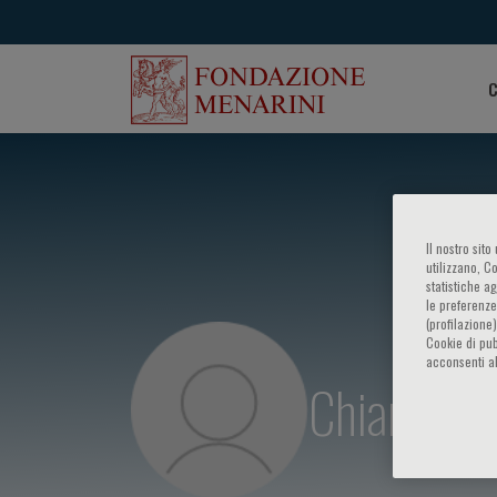
C
Il nostro sit
utilizzano, C
statistiche a
le preferenze
(profilazione
Cookie di pub
acconsenti al
Chiara Cal