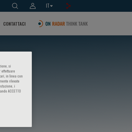
IT
CONTATTACI
ione, si
 effettuare
ari, in linea con
amente rilevate
estazione, i
iccando ACCETTO