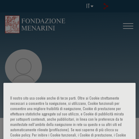
IT
Celso Amodeo
Il nostro sito usa cookie anche di terze parti. Oltre ai Cookie strettamente
necessari a consentire la navigazione, si utilizzano, Cookie funzionali per
consentire una migliore fruibilità di navigazione, Cookie di prestazione per
effettuare statistiche aggregate sul suo utilizzo, e Cookie di pubblicità mirata
per sottoporti contenuti, anche pubblicitari, in linea con le preferenze da te
manifestate nell‘ambito della navigazione in rete su questo e su altri siti ed
HOME PAGE
/
CORSI ED EVENTI
/
RELATORE
automaticamente rilevate (profilazione). Se vuoi saperne di più clicca su
Cookie policy. Per inibire i Cookie funzionali, i Cookie di prestazione, i Cookie