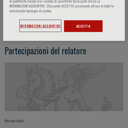
di pubblicità mirata e/o i cookie di specifiche terze parti clicca su
INFORMAZIONI AGGIUNTIVE. Cliccando ACCETTO acconsenti all’uso di tutte le
menzionate tipologie di cookie.
Celso Amodeo
INFORMAZIONI AGGIUNTIVE
ACCETTO
Partecipazioni del relatore
Nessun topic