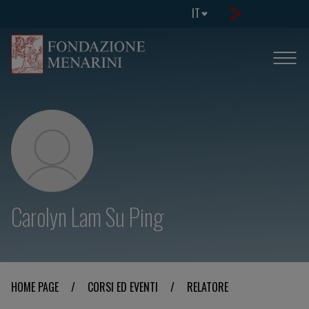
IT
Carolyn Lam Su Ping
HOME PAGE
/
CORSI ED EVENTI
/
RELATORE