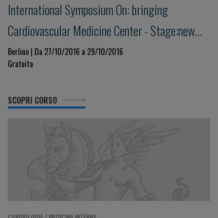
International Symposium On: bringing
Cardiovascular Medicine Center - Stage:new
Trends Today And Tomorrow
Berlino | Da 27/10/2016 a 29/10/2016
Gratuita
SCOPRI CORSO
CARDIOLOGIA / MEDICINA INTERNA