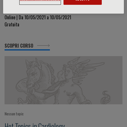
Recent Advances in Cardiovascular Diseases - 3
Online | Da 10/05/2021 a 10/05/2021
Gratuita
SCOPRI CORSO
Nessun topic
Hot Topics in Cardiology