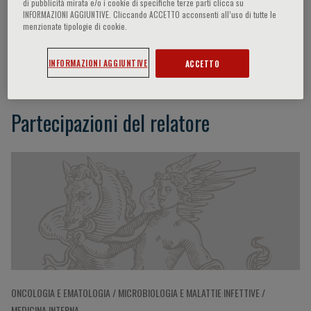
di pubblicità mirata e/o i cookie di specifiche terze parti clicca su
INFORMAZIONI AGGIUNTIVE. Cliccando ACCETTO acconsenti all’uso di tutte le
menzionate tipologie di cookie.
Carolina Florian
INFORMAZIONI AGGIUNTIVE
ACCETTO
Partecipazioni del relatore
ONCOLOGIA E EMATOLOGIA / MICROBIOLOGIA E MALATTIE INFETTIVE /
MEDICINA INTERNA