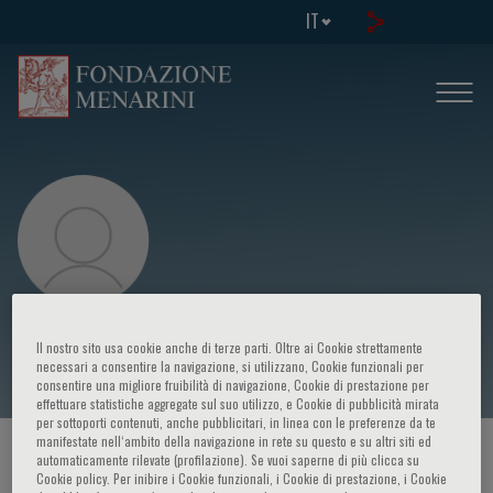
IT
Carolina Florian
Il nostro sito usa cookie anche di terze parti. Oltre ai Cookie strettamente
necessari a consentire la navigazione, si utilizzano, Cookie funzionali per
consentire una migliore fruibilità di navigazione, Cookie di prestazione per
effettuare statistiche aggregate sul suo utilizzo, e Cookie di pubblicità mirata
per sottoporti contenuti, anche pubblicitari, in linea con le preferenze da te
manifestate nell‘ambito della navigazione in rete su questo e su altri siti ed
HOME PAGE
/
CORSI ED EVENTI
/
RELATORE
automaticamente rilevate (profilazione). Se vuoi saperne di più clicca su
Cookie policy. Per inibire i Cookie funzionali, i Cookie di prestazione, i Cookie