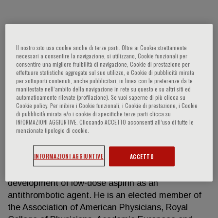
Carlo Patrono
Il nostro sito usa cookie anche di terze parti. Oltre ai Cookie strettamente
necessari a consentire la navigazione, si utilizzano, Cookie funzionali per
Carlo Patrono, MD is Adjunct Professor of
consentire una migliore fruibilità di navigazione, Cookie di prestazione per
effettuare statistiche aggregate sul suo utilizzo, e Cookie di pubblicità mirata
Pharmacology at the Catholic University School of
per sottoporti contenuti, anche pubblicitari, in linea con le preferenze da te
Medicine in Rome, ltaly and at the Pere I man
manifestate nell‘ambito della navigazione in rete su questo e su altri siti ed
automaticamente rilevate (profilazione). Se vuoi saperne di più clicca su
School of Medicine of the University of
Cookie policy. Per inibire i Cookie funzionali, i Cookie di prestazione, i Cookie
Pennsylvania. Dr. Patrono's main research interest
di pubblicità mirata e/o i cookie di specifiche terze parti clicca su
is in the study of platelet acfivation and innibition in
INFORMAZIONI AGGIUNTIVE. Cliccando ACCETTO acconsenti all’uso di tutte le
menzionate tipologie di cookie.
atbcrothrombosis and colorectal cancer. His
research has contributed characterizi_ng the
INFORMAZIONI AGGIUNTIVE
ACCETTO
human pharmacology of aspirin as an inhibitor of
platelet COX-1, and providing the basis for the
development of low-dose aspirin as an
antithrombotic agent. He is an elected member of
the Association of American Physicians, Royal