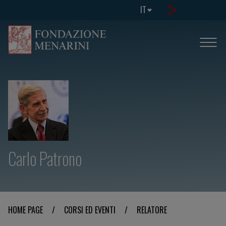
IT
Carlo Patrono
HOME PAGE
/
CORSI ED EVENTI
/
RELATORE