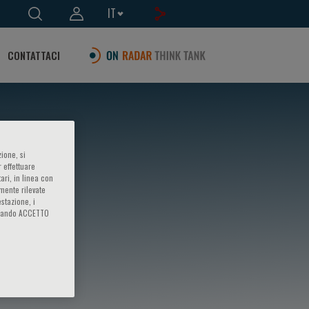
IT
CONTATTACI
ione, si
 effettuare
ari, in linea con
amente rilevate
estazione, i
iccando ACCETTO