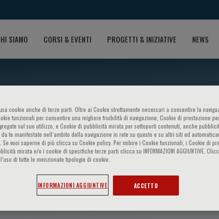
HI SIAMO
CORSI & EVENTI
PROGETTI & INIZIATIVE
NEWS
o usa cookie anche di terze parti. Oltre ai Cookie strettamente necessari a consentire la navigaz
ookie funzionali per consentire una migliore fruibilità di navigazione, Cookie di prestazione per
ggregate sul suo utilizzo, e Cookie di pubblicità mirata per sottoporti contenuti, anche pubblicit
 da te manifestate nell‘ambito della navigazione in rete su questo e su altri siti ed automatic
). Se vuoi saperne di più clicca su Cookie policy. Per inibire i Cookie funzionali, i Cookie di pr
blicità mirata e/o i cookie di specifiche terze parti clicca su INFORMAZIONI AGGIUNTIVE. Cl
l’uso di tutte le menzionate tipologie di cookie.
si Vici
INFORMAZIONI AGGIUNTIVE
ACCETTO