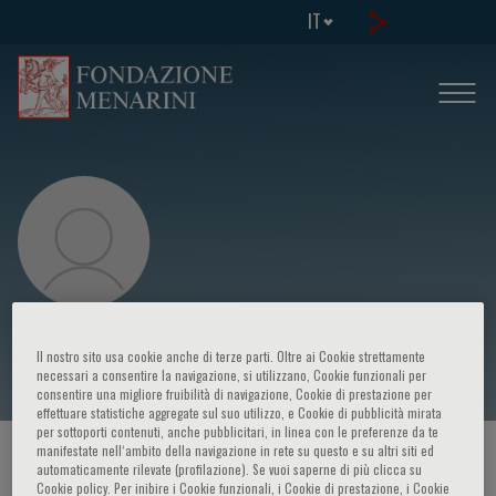
IT
Carlo Cosimo Quattrocchi
Il nostro sito usa cookie anche di terze parti. Oltre ai Cookie strettamente
necessari a consentire la navigazione, si utilizzano, Cookie funzionali per
consentire una migliore fruibilità di navigazione, Cookie di prestazione per
effettuare statistiche aggregate sul suo utilizzo, e Cookie di pubblicità mirata
per sottoporti contenuti, anche pubblicitari, in linea con le preferenze da te
manifestate nell‘ambito della navigazione in rete su questo e su altri siti ed
HOME PAGE
/
CORSI ED EVENTI
/
RELATORE
automaticamente rilevate (profilazione). Se vuoi saperne di più clicca su
Cookie policy. Per inibire i Cookie funzionali, i Cookie di prestazione, i Cookie