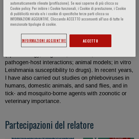
automaticamente rilevate (profilazione). Se vuoi saperne di più clicca su
Cookie policy. Per inibire i Cookie funzionali, i Cookie di prestazione, i Cookie
di pubblicità mirata e/o i cookie di specifiche terze parti clicca su
INFORMAZIONI AGGIUNTIVE. Cliccando ACCETTO acconsenti all’uso di tutte le
Carla Maia
menzionate tipologie di cookie.
Research Interest and activities (past and present):
INFORMAZIONI AGGIUNTIVE
ACCETTO
Leishmania and phlebotomine sand flies
(epidemiology, diagnosis, fieldwork, vector-
pathogen-host interactions; animal models; in vitro
Leishmania susceptibility to drugs). In recent years,
I have also carried out studies on phleboviruses in
humans, domestic animals, and sand flies, and in
tick- and mosquito-borne agents with zoonotic or
veterinary importance.
Partecipazioni del relatore