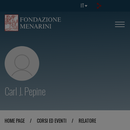
IT
Carl J. Pepine
HOME PAGE
/
CORSI ED EVENTI
/
RELATORE