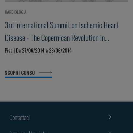
CARDIOLOGIA
3rd International Summit on Ischemic Heart
Disease - The Copernican Revolution in
Ischemic Heart Diseases: the day after
Pisa | Da 27/06/2014 a 28/06/2014
SCOPRI CORSO
Contattaci