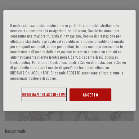
Carl J. Pepine
Il nostro sito usa cookie anche di terze parti. Oltre ai Cookie strettamente
necessari a consentire la navigazione, si utilizzano, Cookie funzionali per
consentire una migliore fruibilità di navigazione, Cookie di prestazione per
effettuare statistiche aggregate sul suo utilizzo, e Cookie di pubblicità mirata
per sottoporti contenuti, anche pubblicitari, in linea con le preferenze da te
Partecipazioni del relatore
manifestate nell‘ambito della navigazione in rete su questo e su altri siti ed
automaticamente rilevate (profilazione). Se vuoi saperne di più clicca su
Cookie policy. Per inibire i Cookie funzionali, i Cookie di prestazione, i Cookie
di pubblicità mirata e/o i cookie di specifiche terze parti clicca su
INFORMAZIONI AGGIUNTIVE. Cliccando ACCETTO acconsenti all’uso di tutte le
menzionate tipologie di cookie.
INFORMAZIONI AGGIUNTIVE
ACCETTO
Nessun topic