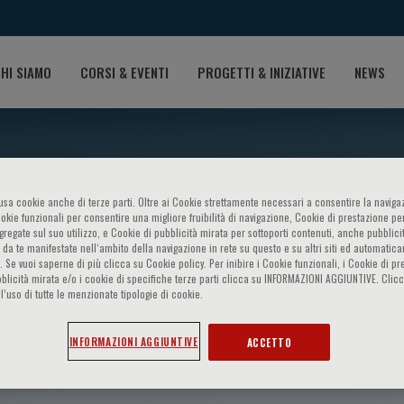
HI SIAMO
CORSI & EVENTI
PROGETTI & INIZIATIVE
NEWS
o usa cookie anche di terze parti. Oltre ai Cookie strettamente necessari a consentire la navigaz
ookie funzionali per consentire una migliore fruibilità di navigazione, Cookie di prestazione per
ggregate sul suo utilizzo, e Cookie di pubblicità mirata per sottoporti contenuti, anche pubblicit
 da te manifestate nell‘ambito della navigazione in rete su questo e su altri siti ed automatic
). Se vuoi saperne di più clicca su Cookie policy. Per inibire i Cookie funzionali, i Cookie di pr
blicità mirata e/o i cookie di specifiche terze parti clicca su INFORMAZIONI AGGIUNTIVE. Cl
l’uso di tutte le menzionate tipologie di cookie.
icolò
INFORMAZIONI AGGIUNTIVE
ACCETTO