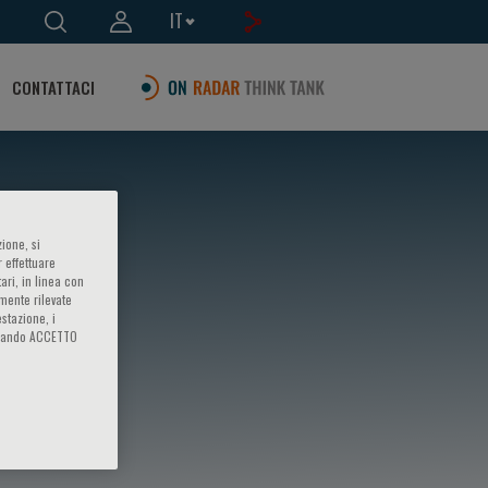
IT
CONTATTACI
ione, si
 effettuare
ari, in linea con
amente rilevate
estazione, i
iccando ACCETTO