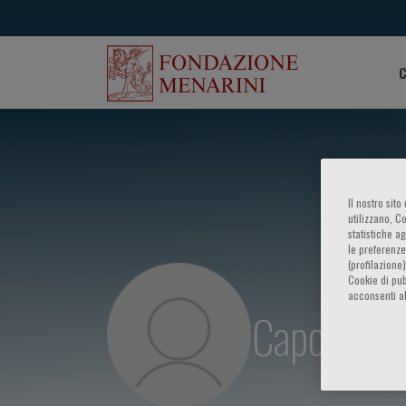
C
Il nostro sit
utilizzano, C
statistiche a
le preferenze
(profilazione
Cookie di pub
acconsenti al
Caporale N