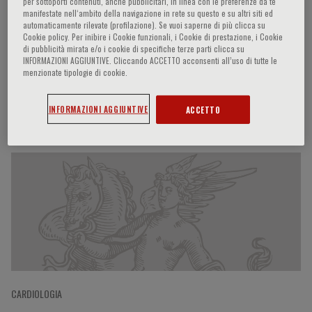
per sottoporti contenuti, anche pubblicitari, in linea con le preferenze da te
manifestate nell‘ambito della navigazione in rete su questo e su altri siti ed
automaticamente rilevate (profilazione). Se vuoi saperne di più clicca su
Cookie policy. Per inibire i Cookie funzionali, i Cookie di prestazione, i Cookie
Calum MacRae
di pubblicità mirata e/o i cookie di specifiche terze parti clicca su
INFORMAZIONI AGGIUNTIVE. Cliccando ACCETTO acconsenti all’uso di tutte le
menzionate tipologie di cookie.
INFORMAZIONI AGGIUNTIVE
ACCETTO
Partecipazioni del relatore
CARDIOLOGIA