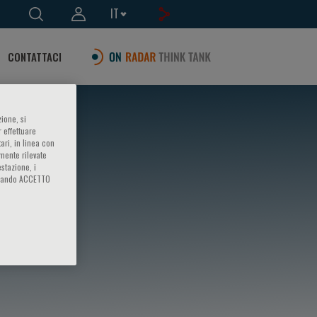
IT
CONTATTACI
ione, si
 effettuare
ari, in linea con
amente rilevate
estazione, i
iccando ACCETTO