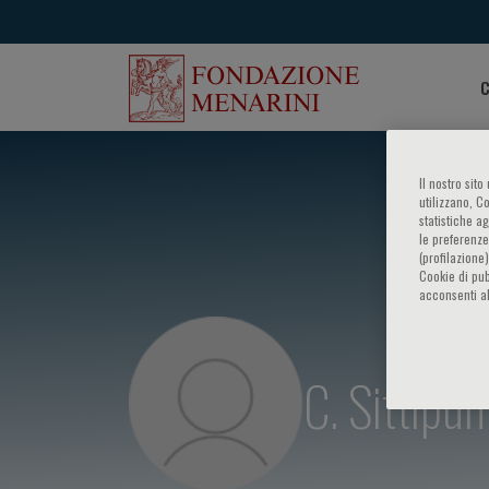
C
Il nostro sit
utilizzano, C
statistiche a
le preferenze
(profilazione
Cookie di pub
acconsenti al
C. Sittipun