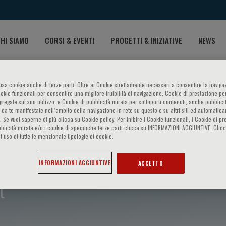
HI SIAMO
CORSI & EVENTI
PROGETTI & INIZIATIVE
NEWS
o usa cookie anche di terze parti. Oltre ai Cookie strettamente necessari a consentire la navigaz
ookie funzionali per consentire una migliore fruibilità di navigazione, Cookie di prestazione per
ggregate sul suo utilizzo, e Cookie di pubblicità mirata per sottoporti contenuti, anche pubblicit
 da te manifestate nell‘ambito della navigazione in rete su questo e su altri siti ed automatic
). Se vuoi saperne di più clicca su Cookie policy. Per inibire i Cookie funzionali, i Cookie di pr
blicità mirata e/o i cookie di specifiche terze parti clicca su INFORMAZIONI AGGIUNTIVE. Cl
l’uso di tutte le menzionate tipologie di cookie.
INFORMAZIONI AGGIUNTIVE
ACCETTO
t