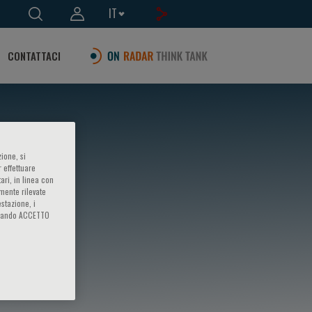
IT
CONTATTACI
ione, si
 effettuare
ari, in linea con
amente rilevate
estazione, i
iccando ACCETTO