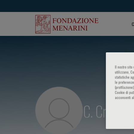
C
Il nostro sit
utilizzano, C
statistiche a
le preferenze
(profilazione
Cookie di pub
acconsenti al
C. Crotti