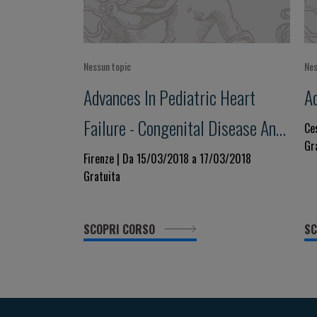
Nessun topic
Nes
Advances In Pediatric Heart
A
Failure - Congenital Disease And
Ce
Gr
Cardiomyopathies
Firenze | Da 15/03/2018 a 17/03/2018
Gratuita
SCOPRI CORSO
SC