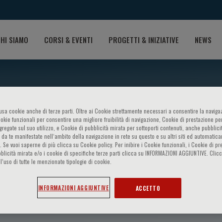
HI SIAMO
CORSI & EVENTI
PROGETTI & INIZIATIVE
NEWS
o usa cookie anche di terze parti. Oltre ai Cookie strettamente necessari a consentire la navigaz
ookie funzionali per consentire una migliore fruibilità di navigazione, Cookie di prestazione per
ggregate sul suo utilizzo, e Cookie di pubblicità mirata per sottoporti contenuti, anche pubblicit
 da te manifestate nell‘ambito della navigazione in rete su questo e su altri siti ed automatic
). Se vuoi saperne di più clicca su Cookie policy. Per inibire i Cookie funzionali, i Cookie di pr
blicità mirata e/o i cookie di specifiche terze parti clicca su INFORMAZIONI AGGIUNTIVE. Cl
l’uso di tutte le menzionate tipologie di cookie.
INFORMAZIONI AGGIUNTIVE
ACCETTO