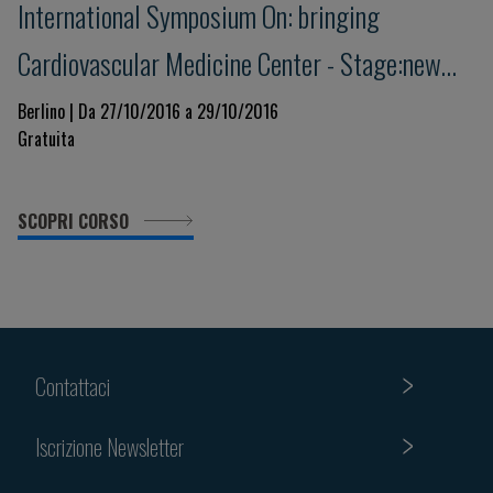
International Symposium On: bringing
Cardiovascular Medicine Center - Stage:new
Trends Today And Tomorrow
Berlino | Da 27/10/2016 a 29/10/2016
Gratuita
SCOPRI CORSO
Contattaci
Iscrizione Newsletter