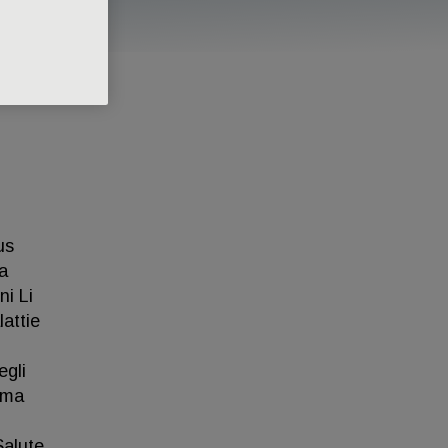
us
a
ni Li
attie
egli
ima
Salute