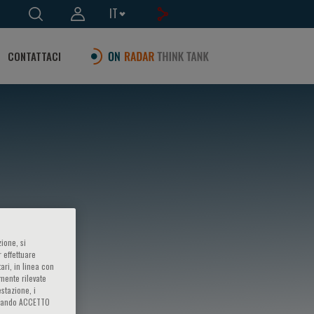
IT
CONTATTACI
ione, si
 effettuare
ari, in linea con
amente rilevate
estazione, i
iccando ACCETTO