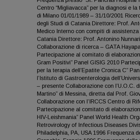
Frequenza presso “St. Pancras Hospital 
Centro “Migliavacca” per la diagnosi e l
di Milano 01/01/1989 – 31/10/2001 Ricerca
degli Studi di Catania Direttore: Prof. A
Medico Interno con compiti di assistenza e 
Catania Direttore: Prof. Antonino Nun
Collaborazione di ricerca – GATA Hayapa
Partecipazione al comitato di elaborazione
Gram Positivi” Panel GISIG 2010 Partecip
per la terapia dell’Epatite Cronica C” 
l’Istituto di Gastroenterologia dell’Unive
– presente Collaborazione con l’U.O.C. di
Martino” di Messina, diretta dal Prof. G
Collaborazione con l’IRCCS Centro di Ri
Partecipazione al comitato di elaborazion
HIV-Leishmania” Panel World Health Orga
Retrovirology of Infectious Diseases Divi
Philadelphia, PA, USA 1996 Frequenza del