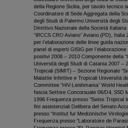
della Regione Sicilia, per tavolo tecnico s
Coordinatore di Sede Aggregata della Scuol
degli Studi di Palermo Università degli 
Direttivo Nazionale della Società Italiana
“IRCCS CRO Aviano” Aviano (PD), Italia
per l’elaborazione delle linee guida nazi
panel di esperti GISIG per l’elaborazione 
positivi 2008 – 2010 Componente della “C
Università degli Studi di Catania 2007 – 2
Tropicali (SIMIT) – Sezione Regionale “Sic
Malattie Infettive e Tropicali Università 
Committee “HIV-Leishmania” World Health
fascia Settore Concorsuale 06/D4, SSD ME
1996 Frequenza presso “Swiss Tropical Ins
fini assistenziali Delibera del Senato Ac
presso “Institut fur Medizinische Virolog
Frequenza presso “Laboratoire de Parasito