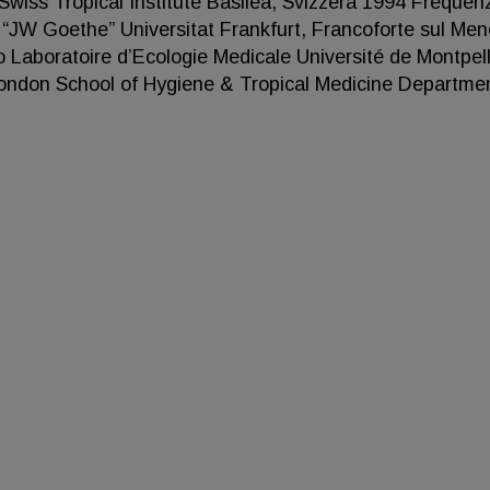
wiss Tropical Institute Basilea, Svizzera 1994 Frequen
 “JW Goethe” Universitat Frankfurt, Francoforte sul Men
aboratoire d’Ecologie Medicale Université de Montpelli
ondon School of Hygiene & Tropical Medicine Departmen