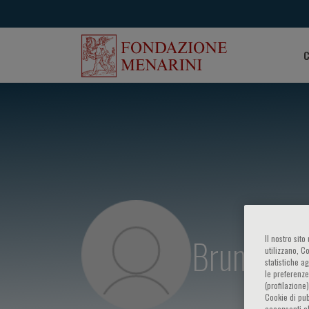
C
Bruno San
Il nostro sit
utilizzano, C
statistiche a
le preferenze
(profilazione
Cookie di pub
acconsenti al