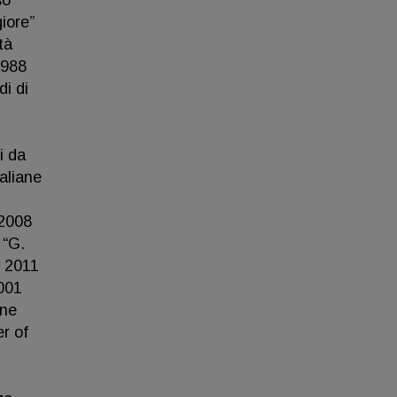
so
iore”
tà
1988
di di
i da
aliane
 2008
 “G.
– 2011
2001
one
r of