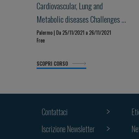
Cardiovascular, Lung and
Metabolic diseases Challenges in
Medicine for a Personalized
Palermo | Da 25/11/2021 a 26/11/2021
Free
Clinical Decision-Making. Beyond
evidence towards the future in a
SCOPRI CORSO
changing world
Contattaci
Et
Iscrizione Newsletter
Ne