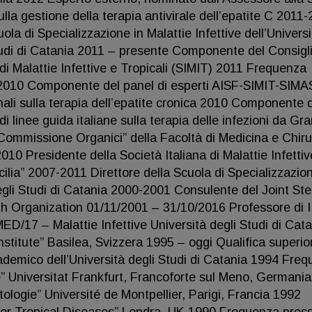
ulla gestione della terapia antivirale dell’epatite C 2011
a di Specializzazione in Malattie Infettive dell’Universi
Studi di Catania 2011 – presente Componente del Consigl
 di Malattie Infettive e Tropicali (SIMIT) 2011 Frequenza
 2010 Componente del panel di esperti AISF-SIMIT-SIM
onali sulla terapia dell’epatite cronica 2010 Componente 
di linee guida italiane sulla terapia delle infezioni da Gr
ommissione Organici” della Facoltà di Medicina e Chiru
010 Presidente della Società Italiana di Malattie Infettiv
ilia” 2007-2011 Direttore della Scuola di Specializzazion
degli Studi di Catania 2000-2001 Consulente del Joint Ste
 Organization 01/11/2001 – 31/10/2016 Professore di I
D/17 – Malattie Infettive Università degli Studi di Cata
titute” Basilea, Svizzera 1995 – oggi Qualifica superior
cademico dell’Università degli Studi di Catania 1994 Fre
ie” Universitat Frankfurt, Francoforte sul Meno, Germani
logie” Université de Montpellier, Parigi, Francia 1992