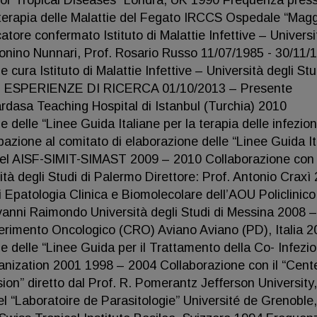
for Tropical Diseases” Londra, UK 1990 Frequenza pres
a terapia delle Malattie del Fegato IRCCS Ospedale “Magg
tore confermato Istituto di Malattie Infettive – Universi
ntonino Nunnari, Prof. Rosario Russo 11/07/1985 - 30/11/
cura Istituto di Malattie Infettive – Università degli Stu
nari ESPERIENZE DI RICERCA 01/10/2013 – Presente
rdasa Teaching Hospital di Istanbul (Turchia) 2010
 delle “Linee Guida Italiane per la terapia delle infezion
azione al comitato di elaborazione delle “Linee Guida It
Panel AISF-SIMIT-SIMAST 2009 – 2010 Collaborazione con
rsità degli Studi di Palermo Direttore: Prof. Antonio Craxì
 Epatologia Clinica e Biomolecolare dell’AOU Policlinico
iovanni Raimondo Università degli Studi di Messina 2008 
ferimento Oncologico (CRO) Aviano Aviano (PD), Italia 
e delle “Linee Guida per il Trattamento della Co- Infezi
nization 2001 1998 – 2004 Collaborazione con il “Cente
sion” diretto dal Prof. R. Pomerantz Jefferson University,
 “Laboratoire de Parasitologie” Université de Grenoble,