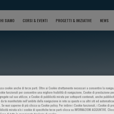
HI SIAMO
CORSI & EVENTI
PROGETTI & INIZIATIVE
NEWS
ti Cacopardo
o usa cookie anche di terze parti. Oltre ai Cookie strettamente necessari a consentire la navigaz
ookie funzionali per consentire una migliore fruibilità di navigazione, Cookie di prestazione per
ggregate sul suo utilizzo, e Cookie di pubblicità mirata per sottoporti contenuti, anche pubblicit
 da te manifestate nell‘ambito della navigazione in rete su questo e su altri siti ed automatic
). Se vuoi saperne di più clicca su Cookie policy. Per inibire i Cookie funzionali, i Cookie di pr
blicità mirata e/o i cookie di specifiche terze parti clicca su INFORMAZIONI AGGIUNTIVE. Cl
l’uso di tutte le menzionate tipologie di cookie.