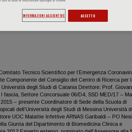
INFORMAZIONI AGGIUNTIVE
ACCETTO
omitato Tecnico Scientifico per l’Emergenza Coronavir
nte Componente del Consiglio del Centro di Ricerca per l
versità degli Studi di Catania Direttore: Prof. Giovan
i I fascia, Settore Concorsuale 06/D4, SSD MED/17 – Mal
ia 2015 – presente Coordinatore di Sede della Scuola di
opicali dell’Università degli Studi di Messina Università d
ettore UOC Malattie Infettive ARNAS Garibaldi – PO Nes
a Giunta del Dipartimento di Biomedicina Clinica e
ania 2012 Esperto esterno, nominato dall’Assessore alla 