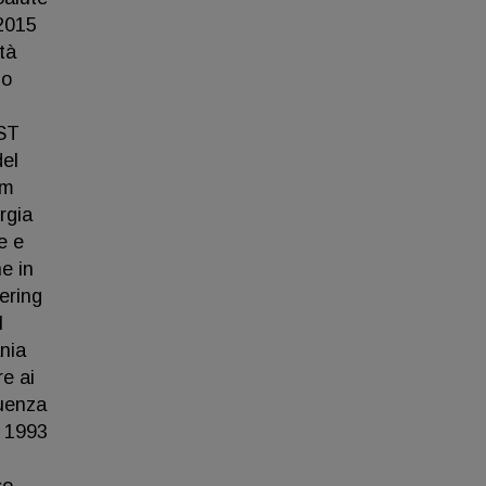
-2015
tà
io
AST
del
am
rgia
e e
e in
ering
I
nia
e ai
quenza
a 1993