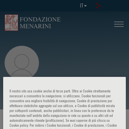
IT
B.M. Cambi
Il nostro sito usa cookie anche di terze parti. Oltre ai Cookie strettamente
necessari a consentire la navigazione, si utilizzano, Cookie funzionali per
consentire una migliore fruibilità di navigazione, Cookie di prestazione per
effettuare statistiche aggregate sul suo utilizzo, e Cookie di pubblicità mirata
per sottoporti contenuti, anche pubblicitari, in linea con le preferenze da te
manifestate nell‘ambito della navigazione in rete su questo e su altri siti ed
HOME PAGE
/
CORSI ED EVENTI
/
RELATORE
automaticamente rilevate (profilazione). Se vuoi saperne di più clicca su
Cookie policy. Per inibire i Cookie funzionali, i Cookie di prestazione, i Cookie