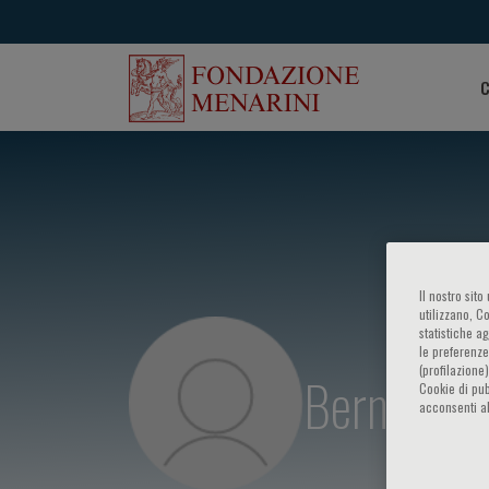
C
Il nostro sit
utilizzano, C
statistiche a
le preferenze
(profilazione
Bernardo C
Cookie di pub
acconsenti al