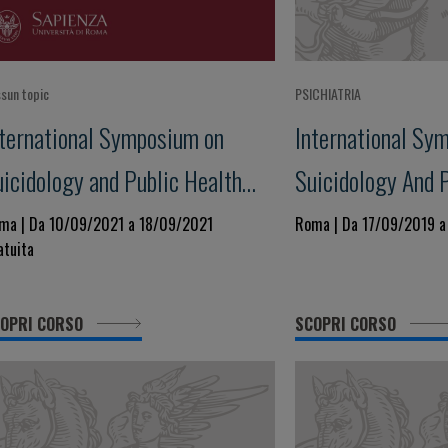
sun topic
PSICHIATRIA
nternational Symposium on
International Sy
uicidology and Public Health
Suicidology And 
X edition
ma | Da 10/09/2021 a 18/09/2021
Roma | Da 17/09/2019 a
atuita
OPRI CORSO
SCOPRI CORSO