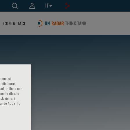
IT
CONTATTACI
ione, si
 effettuare
ari, in linea con
amente rilevate
estazione, i
iccando ACCETTO