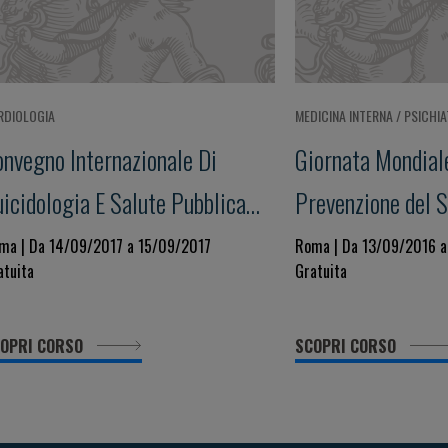
RDIOLOGIA
MEDICINA INTERNA / PSICHIA
onvegno Internazionale Di
Giornata Mondiale
icidologia E Salute Pubblica
Prevenzione del S
iornata Mondiale Per La
ma | Da 14/09/2017 a 15/09/2017
Roma | Da 13/09/2016 
atuita
Gratuita
revenzione Del Suicidio XV
dizione
OPRI CORSO
SCOPRI CORSO