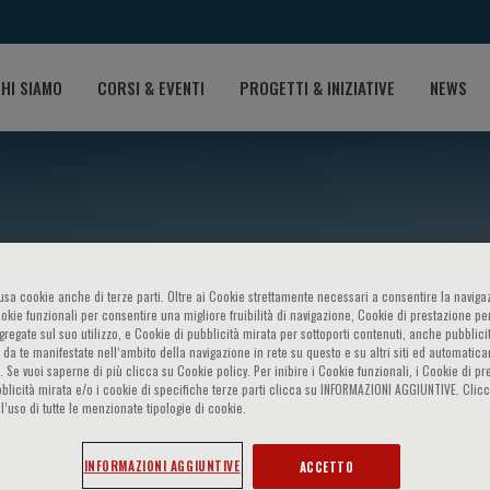
HI SIAMO
CORSI & EVENTI
PROGETTI & INIZIATIVE
NEWS
o usa cookie anche di terze parti. Oltre ai Cookie strettamente necessari a consentire la navigaz
ookie funzionali per consentire una migliore fruibilità di navigazione, Cookie di prestazione per
ggregate sul suo utilizzo, e Cookie di pubblicità mirata per sottoporti contenuti, anche pubblicit
 da te manifestate nell‘ambito della navigazione in rete su questo e su altri siti ed automatic
). Se vuoi saperne di più clicca su Cookie policy. Per inibire i Cookie funzionali, i Cookie di pr
arpiniello
blicità mirata e/o i cookie di specifiche terze parti clicca su INFORMAZIONI AGGIUNTIVE. Cl
l’uso di tutte le menzionate tipologie di cookie.
INFORMAZIONI AGGIUNTIVE
ACCETTO