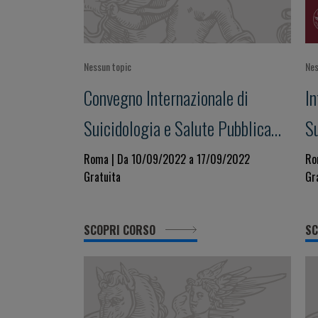
Nessun topic
Nes
Convegno Internazionale di
I
Suicidologia e Salute Pubblica
S
XX EDIZIONE
XI
Roma | Da 10/09/2022 a 17/09/2022
Ro
Gratuita
Gr
SCOPRI CORSO
SC