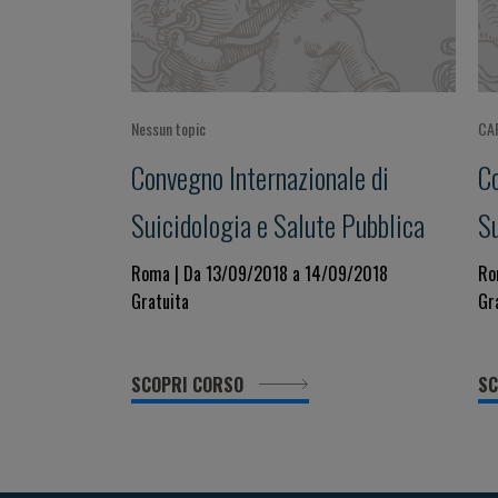
Nessun topic
CA
Convegno Internazionale di
C
Suicidologia e Salute Pubblica
Su
G
Roma | Da 13/09/2018 a 14/09/2018
Ro
Gratuita
Gr
P
E
SCOPRI CORSO
SC