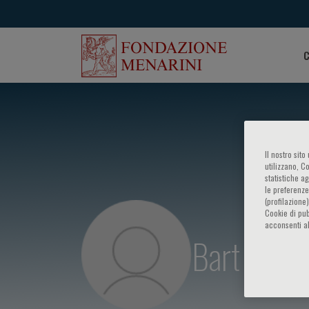
C
Il nostro sit
utilizzano, C
statistiche a
le preferenze
(profilazione
Cookie di pub
acconsenti al
Bart Loey