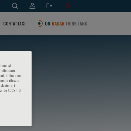
IT
CONTATTACI
ione, si
 effettuare
ari, in linea con
amente rilevate
estazione, i
iccando ACCETTO