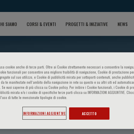
HI SIAMO
CORSI & EVENTI
PROGETTI & INIZIATIVE
NEWS
o usa cookie anche di terze parti. Oltre ai Cookie strettamente necessari a consentire la navigaz
ookie funzionali per consentire una migliore fruibilità di navigazione, Cookie di prestazione per
ggregate sul suo utilizzo, e Cookie di pubblicità mirata per sottoporti contenuti, anche pubblicit
 da te manifestate nell‘ambito della navigazione in rete su questo e su altri siti ed automatic
). Se vuoi saperne di più clicca su Cookie policy. Per inibire i Cookie funzionali, i Cookie di pr
blicità mirata e/o i cookie di specifiche terze parti clicca su INFORMAZIONI AGGIUNTIVE. Cl
l’uso di tutte le menzionate tipologie di cookie.
s
INFORMAZIONI AGGIUNTIVE
ACCETTO