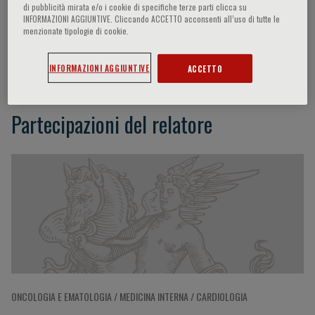
di pubblicità mirata e/o i cookie di specifiche terze parti clicca su
INFORMAZIONI AGGIUNTIVE. Cliccando ACCETTO acconsenti all’uso di tutte le
menzionate tipologie di cookie.
B. Wasserman
INFORMAZIONI AGGIUNTIVE
ACCETTO
Partecipazioni del relatore
ONCOLOGIA E EMATOLOGIA / MEDICINA INTERNA / CARDIOLOGIA