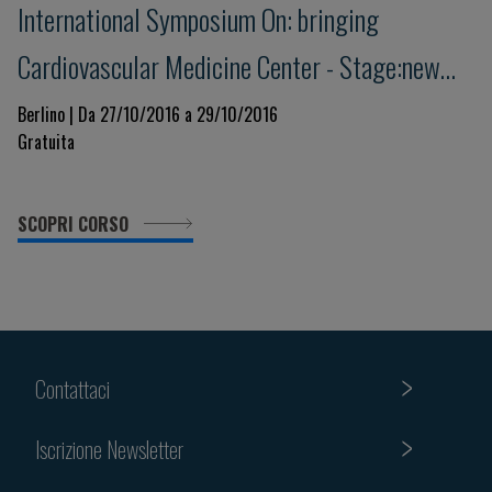
International Symposium On: bringing
Cardiovascular Medicine Center - Stage:new
Trends Today And Tomorrow
Berlino | Da 27/10/2016 a 29/10/2016
Gratuita
SCOPRI CORSO
Contattaci
Iscrizione Newsletter