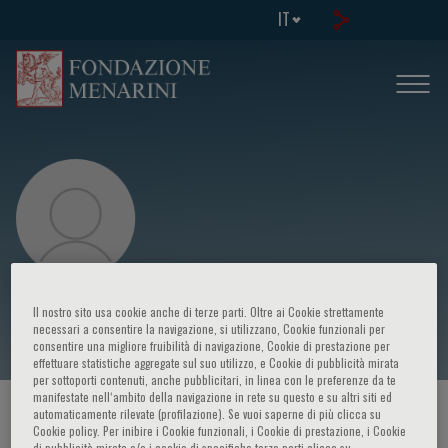
IT
Aurelia Grosu
Il nostro sito usa cookie anche di terze parti. Oltre ai Cookie strettamente
necessari a consentire la navigazione, si utilizzano, Cookie funzionali per
consentire una migliore fruibilità di navigazione, Cookie di prestazione per
effettuare statistiche aggregate sul suo utilizzo, e Cookie di pubblicità mirata
per sottoporti contenuti, anche pubblicitari, in linea con le preferenze da te
manifestate nell‘ambito della navigazione in rete su questo e su altri siti ed
HOME PAGE
/
CORSI ED EVENTI
/
RELATORE
automaticamente rilevate (profilazione). Se vuoi saperne di più clicca su
Cookie policy. Per inibire i Cookie funzionali, i Cookie di prestazione, i Cookie
di pubblicità mirata e/o i cookie di specifiche terze parti clicca su