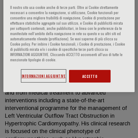
Il nostro sito usa cookie anche di terze parti. Oltre ai Cookie strettamente
necessari a consentire la navigazione, si utilizzano, Cookie funzionali per
consentire una migliore fruibilità di navigazione, Cookie di prestazione per
Antonis Pantazis
effettuare statistiche aggregate sul suo utilizzo, e Cookie di pubblicità mirata
per sottoporti contenuti, anche pubblicitari, in linea con le preferenze da te
manifestate nell‘ambito della navigazione in rete su questo e su altri siti ed
Dr Antonis Pantazis is a Consultant Cardiologist
automaticamente rilevate (profilazione). Se vuoi saperne di più clicca su
Cookie policy. Per inibire i Cookie funzionali, i Cookie di prestazione, i Cookie
and Clinical Lead for the Cardiomyopathy and the
di pubblicità mirata e/o i cookie di specifiche terze parti clicca su
Inherited Cardiovascular Conditions Service at the
INFORMAZIONI AGGIUNTIVE. Cliccando ACCETTO acconsenti all’uso di tutte le
menzionate tipologie di cookie.
Royal Brompton and Harefield Hospitals in London.
The service covers all areas of the Inherited
INFORMAZIONI AGGIUNTIVE
ACCETTO
Cardiovascular Conditions, from foetus to adult,
from the genetic diagnosis to deep phenotyping
and from medical treatment to advanced
interventions including a state-of-the-art
interventional programme for the management of
Left Ventricular Outflow Tract Obstruction in
Hypertrophic Cardiomyopathy. His clinical research
is focused on the clinical phenotype of