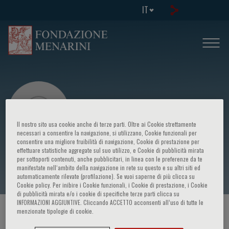
IT
Il nostro sito usa cookie anche di terze parti. Oltre ai Cookie strettamente
necessari a consentire la navigazione, si utilizzano, Cookie funzionali per
consentire una migliore fruibilità di navigazione, Cookie di prestazione per
effettuare statistiche aggregate sul suo utilizzo, e Cookie di pubblicità mirata
Antonio Pinto
per sottoporti contenuti, anche pubblicitari, in linea con le preferenze da te
manifestate nell‘ambito della navigazione in rete su questo e su altri siti ed
automaticamente rilevate (profilazione). Se vuoi saperne di più clicca su
Cookie policy. Per inibire i Cookie funzionali, i Cookie di prestazione, i Cookie
di pubblicità mirata e/o i cookie di specifiche terze parti clicca su
INFORMAZIONI AGGIUNTIVE. Cliccando ACCETTO acconsenti all’uso di tutte le
menzionate tipologie di cookie.
HOME PAGE
/
CORSI ED EVENTI
/
RELATORE