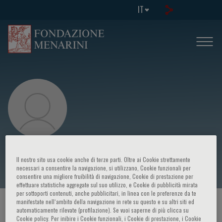
IT
Antonio Paolo Beltrami
Il nostro sito usa cookie anche di terze parti. Oltre ai Cookie strettamente
necessari a consentire la navigazione, si utilizzano, Cookie funzionali per
consentire una migliore fruibilità di navigazione, Cookie di prestazione per
effettuare statistiche aggregate sul suo utilizzo, e Cookie di pubblicità mirata
per sottoporti contenuti, anche pubblicitari, in linea con le preferenze da te
manifestate nell‘ambito della navigazione in rete su questo e su altri siti ed
HOME PAGE
/
CORSI ED EVENTI
/
RELATORE
automaticamente rilevate (profilazione). Se vuoi saperne di più clicca su
Cookie policy. Per inibire i Cookie funzionali, i Cookie di prestazione, i Cookie