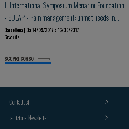
II International Symposium Menarini Foundation
- EULAP - Pain management: unmet needs in
acute pain
Barcellona | Da 14/09/2017 a 16/09/2017
Gratuita
SCOPRI CORSO
Contattaci
Iscrizione Newsletter