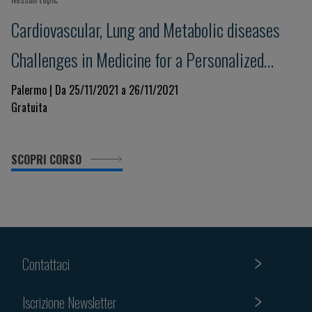
Cardiovascular, Lung and Metabolic diseases
Challenges in Medicine for a Personalized
Clinical Decision-Making. Beyond evidence
Palermo | Da 25/11/2021 a 26/11/2021
Gratuita
towards the future in a changing world
SCOPRI CORSO
Contattaci
Iscrizione Newsletter