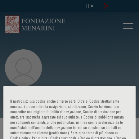
IT
Antonino Bruno Tuttolomondo
Il nostro sito usa cookie anche di terze parti. Oltre ai Cookie strettamente
necessari a consentire la navigazione, si utilizzano, Cookie funzionali per
consentire una migliore fruibilità di navigazione, Cookie di prestazione per
effettuare statistiche aggregate sul suo utilizzo, e Cookie di pubblicità mirata
per sottoporti contenuti, anche pubblicitari, in linea con le preferenze da te
manifestate nell‘ambito della navigazione in rete su questo e su altri siti ed
HOME PAGE
/
CORSI ED EVENTI
/
RELATORE
automaticamente rilevate (profilazione). Se vuoi saperne di più clicca su
Cookie policy. Per inibire i Cookie funzionali, i Cookie di prestazione, i Cookie