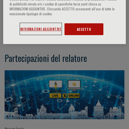
di pubblicità mirata e/o i cookie di specifiche terze parti clicca su
INFORMAZIONI AGGIUNTIVE. Cliccando ACCETTO acconsenti all’uso di tutte le
menzionate tipologie di cookie.
Antonino Bruno Tuttolomondo
INFORMAZIONI AGGIUNTIVE
ACCETTO
University of Palermo - Palermo (IT)
Partecipazioni del relatore
Nessun topic