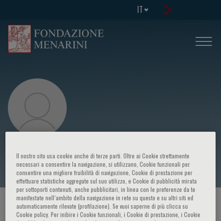
IT
Anna Oudin
Il nostro sito usa cookie anche di terze parti. Oltre ai Cookie strettamente
necessari a consentire la navigazione, si utilizzano, Cookie funzionali per
consentire una migliore fruibilità di navigazione, Cookie di prestazione per
effettuare statistiche aggregate sul suo utilizzo, e Cookie di pubblicità mirata
per sottoporti contenuti, anche pubblicitari, in linea con le preferenze da te
manifestate nell‘ambito della navigazione in rete su questo e su altri siti ed
HOME PAGE
/
CORSI ED EVENTI
/
RELATORE
automaticamente rilevate (profilazione). Se vuoi saperne di più clicca su
Cookie policy. Per inibire i Cookie funzionali, i Cookie di prestazione, i Cookie